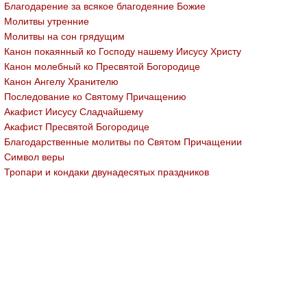
Благодарение за всякое благодеяние Божие
Молитвы утренние
Молитвы на сон грядущим
Канон покаянный ко Господу нашему Иисусу Христу
Канон молебный ко Пресвятой Богородице
Канон Ангелу Хранителю
Последование ко Святому Причащению
Акафист Иисусу Сладчайшему
Акафист Пресвятой Богородице
Благодарственные молитвы по Святом Причащении
Символ веры
Тропари и кондаки двунадесятых праздников