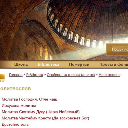
Школа
Бібліотека
Пожертви
Проєкти фон
Головна
>
Бібліотека
>
Особиста та спільна молитва
>
Молитвослов
олитвослов
Молитва Господня. Отче наш
Иисусова молитва
Молитва Святому Духу (Царю Небесный)
Молитва Честно́му Кресту (Да воскреснет Бог)
Достойно есть