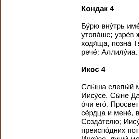
Кондак 4
Бу́рю вну́трь им
утопа́ше; узре́в 
ходя́ща, позна́ Т
рече́: Аллилу́иа.
Икос 4
Слы́ша слепы́й м
Иису́се, Сы́не Да
о́чи его́. Просве
се́рдца и мене́,
Созда́телю; Иису
преиспо́дних потр
Иису́се, души́ мо