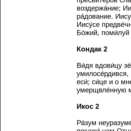
воздержа́ние; Ии
ра́дование. Иису
Иису́се предве́ч
Бо́жий, поми́луй
Кондак 2
Ви́дя вдови́цу зе
умилосе́рдився, 
еси́; си́це и о 
умерщвле́нную мо
Икос 2
Ра́зум неуразуме
покажи́ нам Отца́