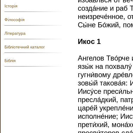
Історія
созда́ние и раб 
неизрече́нное, от
Філософія
Сы́не Бо́жий, по
Література
Икос 1
Бібліотечний каталог
Ангелов Тво́рче 
Біблія
язы́к на похвалу́
гугни́вому дре́вл
зовы́й такова́я: 
Иису́се преси́ль
пресла́дкий, пат
царе́й укрепле́н
исполне́ние; Иис
прети́хий, мона́
пресви́теров сла