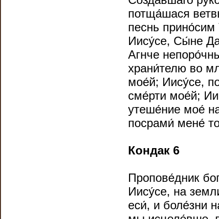
потща́шася ветвь
песнь прино́сим 
Иису́се, Сы́не Да
Агнче непоро́чны
храни́телю во мл
мое́й; Иису́се, п
сме́рти мое́й; Ии
утеше́ние мое́ на
посрами́ мене́ то
Кондак 6
Пропове́дник бог
Иису́се, на земл
еси́, и боле́зни 
мы исцеле́вше, п