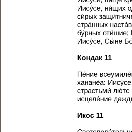
Иису́се, ни́щих о
си́рых защи́тнич
стра́нных наста́
бу́рных оти́шие; 
Иису́се, Сы́не Б
Кондак 11
Пе́ние всеумиле́
ханане́а: Иису́с
страстьми́ лю́те
исцеле́ние дажд
Икос 11
Светопода́тельна