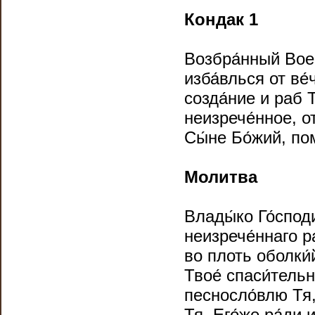
Кондак 1
Возбра́нный Воево
изба́влься от ве
созда́ние и раб Т
неизрече́нное, от
Сы́не Бо́жий, по
Молитва
Влады́ко Го́спод
неизрече́ннаго ра
во плоть оболки́
Твое́ спаси́тель
песносло́влю Тя, 
Тя, Его́же ра́ди