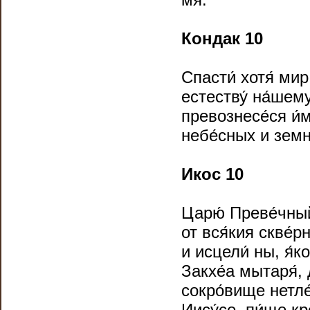
Кондак 10
Спасти́ хотя́ мир
естеству́ на́шему
превознесе́ся и́м
небе́сных и земн
Икос 10
Царю́ Преве́чный
от вся́кия скве́р
и исцели́ ны, я́
Закхе́а мытаря́, 
сокро́вище нетле
Иису́се, пи́ще кр