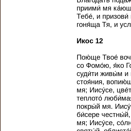
приими́ мя ка́юща
Тебе́, и призови́
гоня́ща Тя, и ус
Икос 12
Пою́ще Твое́ воч
со Фомо́ю, я́ко Г
суди́ти живы́м и 
стоя́ния, вопию́
мя; Иису́се, цве́
теплото́ люби́мая
покры́й мя. Иису́
би́сере честны́й,
мя; Иису́се, со́л
святы́й, облиста