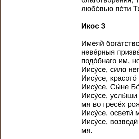
любо́вью пе́ти Т
Икос 3
Име́яй бога́тств
неве́рныя призва́
подо́бнаго им, но
Иису́се, си́ло не
Иису́се, красото́
Иису́се, Сы́не Бо
Иису́се, услы́ши 
мя во гресе́х рож
Иису́се, освети́ 
Иису́се, возведи́
мя.