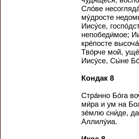
Сло́ве несогляда
му́дросте недомы
Иису́се, госпо́дс
непобеди́мое; Ии
кре́посте высоча́
Тво́рче мой, уще́
Иису́се, Сы́не Б
Кондак 8
Стра́нно Бо́га в
ми́ра и ум на Бо
зе́млю сни́де, д
Аллилу́иа.
Икос 8