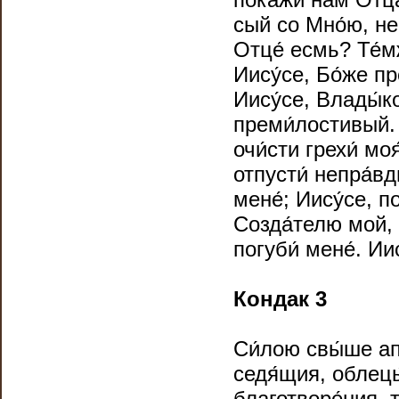
сый со Мно́ю, не 
Отце́ есмь? Те́м
Иису́се, Бо́же п
Иису́се, Влады́к
преми́лостивый. 
очи́сти грехи́ моя
отпусти́ непра́вд
мене́; Иису́се, п
Созда́телю мой, 
погуби́ мене́. Ии
Кондак 3
Си́лою свы́ше ап
седя́щия, облецы́
благотворе́ния, 