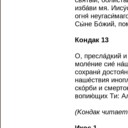
изба́ви мя. Иису́
огня́ неугаси́маг
Сы́не Бо́жий, по
Кондак 13
О, пресла́дкий и
моле́ние сие́ на́
сохрани́ достоя́
наше́ствия инопле
ско́рби и смертон
вопию́щих Ти: А
(Kондак читае
Икос 1