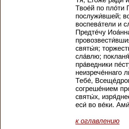
Твое́й по пло́ти 
послужи́вшей; во
воспева́тели и с
Предте́чу Иоа́нна
провозвести́вшия
святы́я; торжест
сла́влю; покланя
пра́ведники пе́ст
неизрече́ннаго л
Тебе́, Всеще́дром
согреше́нием про
святы́х, изря́дне
еси́ во ве́ки. Ами
к оглавлению