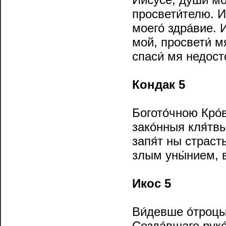
просвети́телю. Ии
моего́ здра́вие. 
мой, просвети́ мя
спаси́ мя недосто
Кондак 5
Богото́чною Кро́в
зако́нныя кля́твы
запя́т ны страст
злым уны́нием, 
Икос 5
Ви́девше о́троцы
Созда́вшаго руко