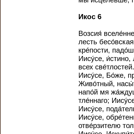
Икос 6
Возсия́ вселе́нне
лесть бесо́вская
кре́пости, падо́
Иису́се, и́стино,
всех све́тлостей.
Иису́се, Бо́же, п
Живо́тный, насы́
напо́й мя жа́жду
тле́ннаго; Иису́с
Иису́се, пода́те
Иису́се, обре́те
отве́рзителю толк
Иису́се, Искупи́т