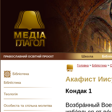
Школа
Біблі
ПРАВОСЛАВНИЙ ОСВІТНІЙ ПРОЄКТ
Головна
>
Бібліотека
>
О
Бібліотека
Акафист Иис
Бібліїстика
Кондак 1
Теологія
Возбра́нный Воево
Особиста та спільна молитва
изба́влься от ве