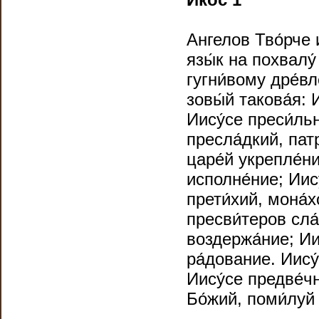
Ангелов Тво́рче 
язы́к на похвалу́
гугни́вому дре́вл
зовы́й такова́я: 
Иису́се преси́ль
пресла́дкий, пат
царе́й укрепле́н
исполне́ние; Иис
прети́хий, мона́
пресви́теров сла
воздержа́ние; Ии
ра́дование. Иису
Иису́се предве́ч
Бо́жий, поми́луй