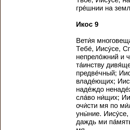
гре́шнии на земл
Икос 9
Вети́я многовеща
Тебе́, Иису́се, С
непрело́жний и 
та́инству дивя́ще
предве́чный; Иис
владе́ющих; Иису
наде́ждо ненаде́
сла́во ни́щих; Ии
очи́сти мя по ми́
уны́ние. Иису́се,
даждь ми па́мять
мя.