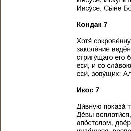
Иису́се, Сы́не Б
Кондак 7
Хотя́ сокрове́нную
заколе́ние веде́н
стригу́щаго его́ 
еси́, и со сла́во
еси́, зову́щих: А
Икос 7
Ди́вную показа́ 
Де́вы воплоти́ся,
апо́столом, две́
чудя́щеся, воспо