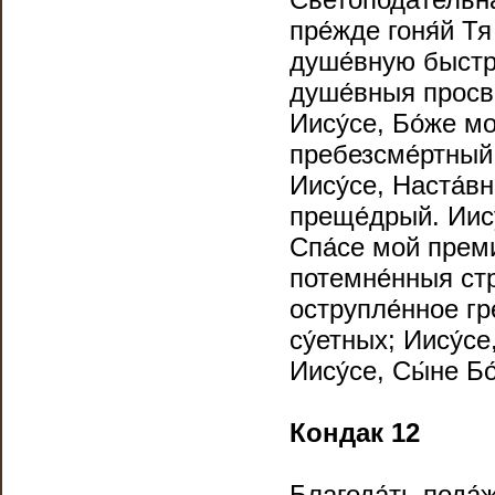
пре́жде гоня́й Тя
душе́вную быстрот
душе́вныя просве
Иису́се, Бо́же м
пребезсме́ртный;
Иису́се, Наста́в
преще́дрый. Иису
Спа́се мой преми
потемне́нныя стра
острупле́нное гр
су́етных; Иису́се
Иису́се, Сы́не Б
Кондак 12
Благода́ть пода́