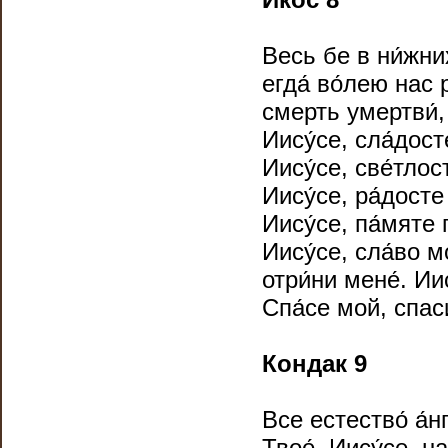
Весь бе в ни́жни
егда́ во́лею нас 
смерть умертви́,
Иису́се, сла́дост
Иису́се, све́тлос
Иису́се, ра́досте
Иису́се, па́мяте 
Иису́се, сла́во м
отри́ни мене́. Ии
Спа́се мой, спаси
Кондак 9
Все естество́ а́н
Твое́, Иису́се, н