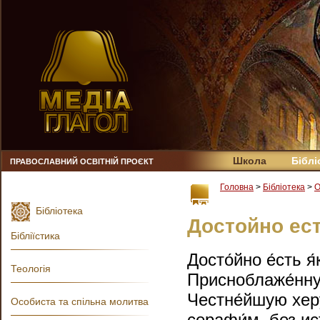
Школа
Біблі
ПРАВОСЛАВНИЙ ОСВІТНІЙ ПРОЄКТ
Головна
>
Бібліотека
>
О
Бібліотека
Достойно ес
Бібліїстика
Досто́йно е́сть я
Теологія
Присноблаже́нную
Честне́йшую хер
Особиста та спільна молитва
серафи́м, без ис