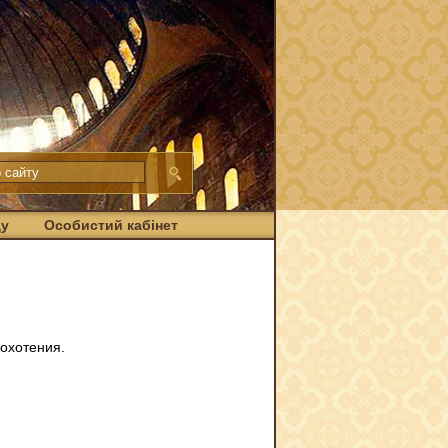
ду
Особистий кабінет
похотения.