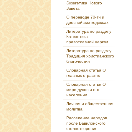
Экзегетика Нового
Завета
О переводе 70-ти и
древнейших кодексах
Литература по разделу
Катехетика
православной церкви
Литература по разделу
Традиция христианского
благочестия
Словарная статья О
главных страстях
Словарная статья О
мире духов и его
населении
Личная и общественная
молитва
Расселение народов
после Вавилонского
столпотворения