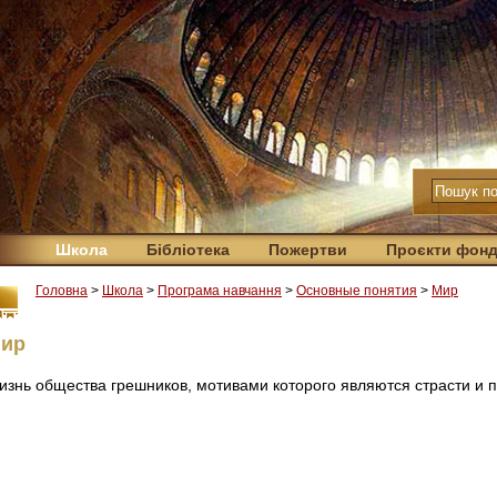
Школа
Бібліотека
Пожертви
Проєкти фон
Головна
>
Школа
>
Програма навчання
>
Основные понятия
>
Мир
ир
изнь общества грешников, мотивами которого являются страсти и 