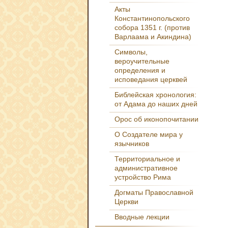
Акты
Константинопольского
собора 1351 г. (против
Варлаама и Акиндина)
Символы,
вероучительные
определения и
исповедания церквей
Библейская хронология:
от Адама до наших дней
Орос об иконопочитании
О Создателе мира у
язычников
Территориальное и
административное
устройство Рима
Догматы Православной
Церкви
Вводные лекции