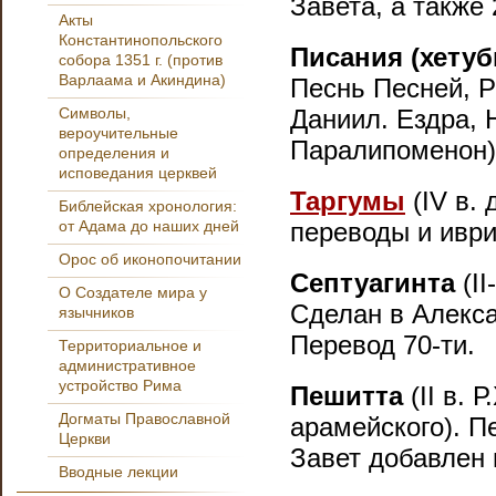
Завета, а также 
Акты
Константинопольского
Писания (хетуб
собора 1351 г. (против
Варлаама и Акиндина)
Песнь Песней, Р
Символы,
Даниил. Ездра, Н
вероучительные
Паралипоменон)
определения и
исповедания церквей
Таргумы
(
IV в. д
Библейская хронология:
от Адама до наших дней
переводы и иври
Орос об иконопочитании
Септуагинта
(
II
О Создателе мира у
Сделан
в Алекса
язычников
Перевод 70-ти.
Территориальное и
административное
устройство Рима
Пешитта
(II в. 
Догматы Православной
арамейского). П
Церкви
Завет добавлен в
Вводные лекции