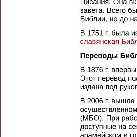
Писания. Она вк
завета. Всего б
Библии, но до н
В 1751 г. была 
славянская Биб
Переводы Библ
В 1876 г. вперв
Этот перевод п
издана под руко
В 2006 г. вышла
осуществленно
(МБО).
При раб
доступные на се
арамейском и гр