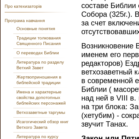
составе Библии 
Про катехизаторів
Собора (325г.).
Програма навчання
за счет включен
Основные понятия
отсутствовавших
Традиции толкования
Священного Писания
Возникновение В
О переводах Библии
именем его перво
редакторов) Ездры 
Литература по разделу
Ветхий Завет
ветхозаветный к
Жертвоприношения в
в современной е
библейской традиции
Библии ( масоре
Имена и характерные
над ней в VIII в.
свойства допотопных
библейских персонажей
на три блока: За
Ветхозаветные таргумы
(хетубим) - сок
Исагогический обзор книг
звучит Танах.
Ветхого Завета
Литература по курсу
Закон или Пяти