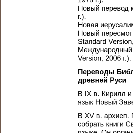
Новый перевод к
г.).
Новая иерусалимс
Новый пересмот
Standard Version,
Международный с
Version, 2006 г.).
Переводы Библ
древней Руси
В IX в. Кирилл 
язык Новый Заве
В XV в. архиеп.
собрать книги С
языке. Он орган