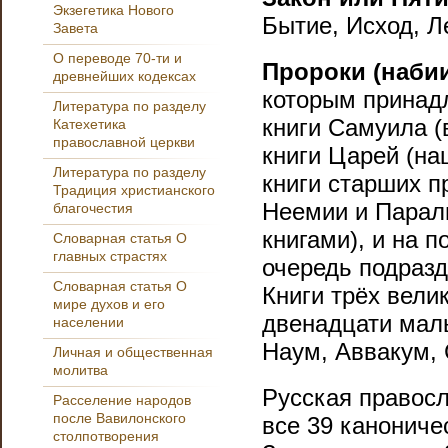
Экзегетика Нового
Бытие, Исход, Л
Завета
О переводе 70-ти и
Пророки (наби
древнейших кодексах
которым принадл
Литература по разделу
книги Самуила (
Катехетика
православной церкви
книги Царей (на
Литература по разделу
книги старших п
Традиция христианского
Неемии и Парал
благочестия
книгами), и на 
Словарная статья О
главных страстях
очередь подразд
Словарная статья О
Книги трёх вели
мире духов и его
двенадцати малы
населении
Наум, Аввакум, 
Личная и общественная
молитва
Русская правосл
Расселение народов
после Вавилонского
все 39 канониче
столпотворения