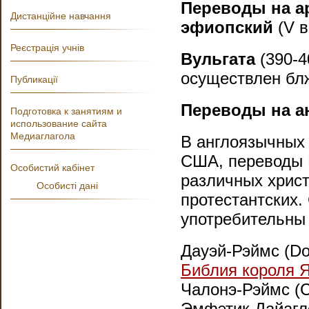
Переводы на а
Дистанційне навчання
эфиопски
й
(V в.
Реєстрація учнів
Вульгата
(390-4
осуществлен бл
Публикації
Переводы на а
Подготовка к занятиям и
использование сайта
Медиаглагола
В англоязычных 
США, переводы 
Особистий кабінет
различных христ
Особисті дані
протестантских.
употребительны 
Дауэй-Рэймс (Dou
Библия короля 
Чалонэ-Рэймс (Ch
Эмфэтик Дайаглот