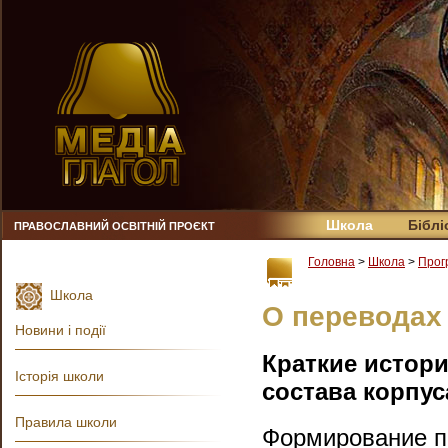
Школа
Біблі
ПРАВОСЛАВНИЙ ОСВІТНІЙ ПРОЄКТ
Головна
>
Школа
>
Прог
Школа
О переводах
Новини і події
Краткие истор
Історія школи
состава корпус
Правила школи
Формирование п