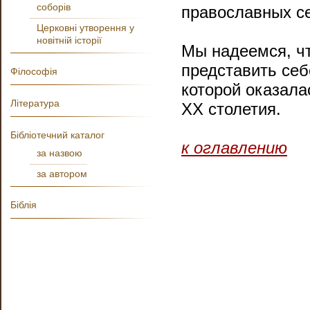
соборів
православных се
Церковні утворення у
новітній історії
Мы надеемся, ч
представить себ
Філософія
которой оказала
Література
XX столетия.
Бібліотечний каталог
к оглавлению
за назвою
за автором
Біблія