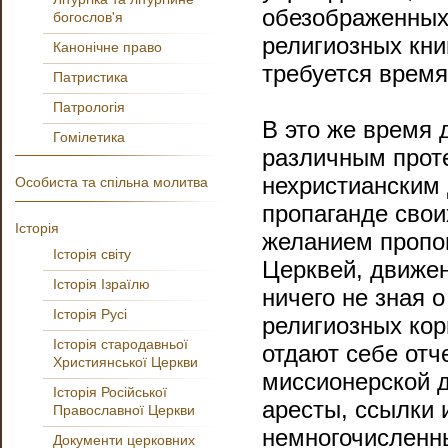
обезображенных
богослов'я
религиозных кни
Канонічне право
требуется время
Патристика
Патрологія
В это же время 
Гомілетика
различным прот
нехристианским 
Особиста та спільна молитва
пропаганде свои
Історія
желанием пропов
Історія світу
Церквей, движен
Історія Ізраїлю
ничего не зная о
Історія Русі
религиозных кор
Історія стародавньої
отдают себе отч
Християнської Церкви
миссионерской д
Історія Російської
аресты, ссылки 
Православної Церкви
немногочисленны
Документи церковних