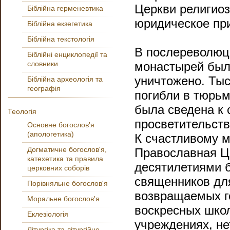
Церкви религиоз
Біблійна герменевтика
юридическое при
Біблійна екзегетика
Біблійна текстологія
В послереволюц
Біблійні енциклопедії та
словники
монастырей был
уничтожено. Тыс
Біблійна археологія та
географія
погибли в тюрьм
была сведена к 
Теологія
просветительств
Основне богослов'я
(апологетика)
К счастливому 
Догматичне богослов'я,
Православная Ц
катехетика та правила
десятилетиями б
церковних соборів
священников для
Порівняльне богослов'я
возвращаемых го
Моральне богослов'я
воскресных шко
Еклезіологія
учреждениях, не
Літургіка та літургійне