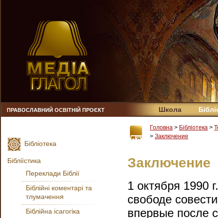
Школа
Біблі
ПРАВОСЛАВНИЙ ОСВІТНІЙ ПРОЄКТ
Головна
>
Бібліотека
>
Т
>
Заключение
Бібліотека
Заключение
Бібліїстика
Переклади Біблії
1 октября 1990 
Біблійні коментарі та
тлумачення
свободе совести
впервые после с
Біблійна ісагогіка