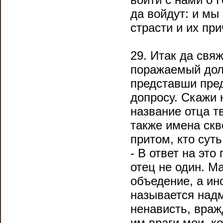
да войдут: и мы
страсти и их пр
29. Итак да свяж
поражаемый дол
представши пре
допросу. Скажи 
название отца т
также имена ск
притом, кто сут
- В ответ на это
отец не один. М
объедение, а ин
называется над
ненависть, вра
им враги мои, к