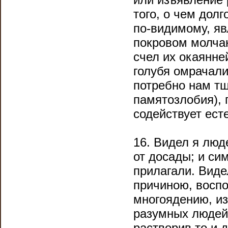
того, о чем долг
по-видимому, яв
покровом молчан
счел их окаянне
голубя омрачали
потребно нам тща
памятозлобия), 
содействует ест
16. Видел я люд
от досады; и си
прилагали. Виде
причиною, восп
многоядению, из
разумных людей
растворив то и 