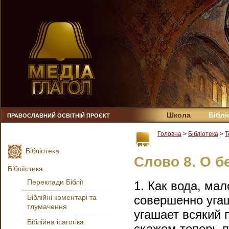
Школа
Біблі
ПРАВОСЛАВНИЙ ОСВІТНІЙ ПРОЄКТ
Головна
>
Бібліотека
>
Т
Бібліотека
Слово 8. О б
Бібліїстика
Переклади Біблії
1. Как вода, ма
Біблійні коментарі та
совершенно угаш
тлумачення
угашает всякий 
Біблійна ісагогіка
скажем теперь п