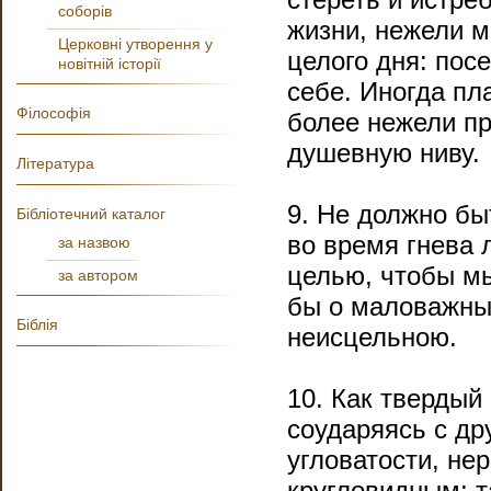
соборів
жизни, нежели м
Церковні утворення у
целого дня: пос
новітній історії
себе. Иногда пл
Філософія
более нежели пр
душевную ниву.
Література
9. Не должно быт
Бібліотечний каталог
во время гнева 
за назвою
целью, чтобы мы
за автором
бы о маловажных
Біблія
неисцельною.
10. Как твердый
соударяясь с др
угловатости, не
кругловидным: т