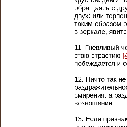
обращаясь с дру
двух: или терпен
таким образом о
в зеркале, явит
11. Гневливый ч
этою страстию
[
побеждается и с
12. Ничто так н
раздражительнос
смирения, а раз
возношения.
13. Если признак
присутствии ра