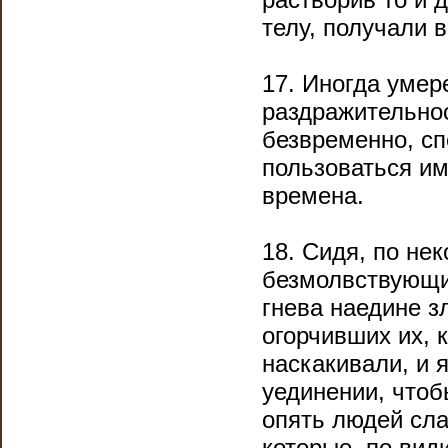
телу, получали 
17. Иногда умер
раздражительнос
безвременно, сп
пользоваться им
времена.
18. Сидя, по не
безмолвствующих
гнева наедине зл
огорчивших их, 
наскакивали, и 
уединении, чтоб
опять людей сла
которые, по вид