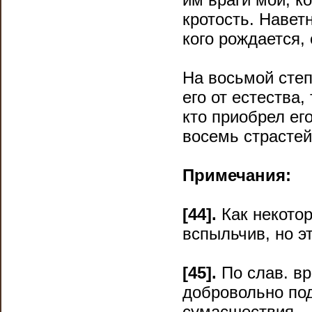
кротость. Навет
кого рождается, 
На восьмой степ
его от естества,
кто приобрел его
восемь страстей
Примечания:
[44].
Как некотор
вспыльчив, но эт
[45].
По слав. вр
добровольно по
сумасшествия.