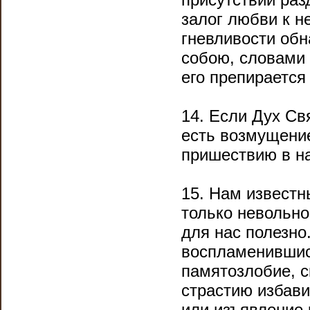
залог любви к н
гневливости обн
собою, словами
его препирается 
14. Если Дух Св
есть возмущение
пришествию в на
15. Нам известн
только невольно
для нас полезно
воспламенившис
памятозлобие, с
страстию избави
или изъявление 