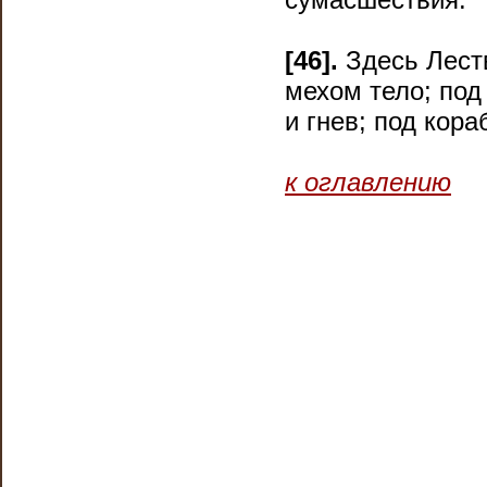
[46].
Здесь Леств
мехом тело; под
и гнев; под кора
к оглавлению