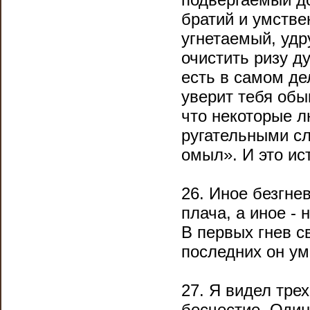
братий и умстве
угнетаемый, удр
очистить ризу д
есть в самом де
уверит тебя обы
что некоторые л
ругательными сл
омыл». И это ис
26. Иное безгне
плача, а иное -
В первых гнев с
последних он ум
27. Я видел тре
бесчестие. Один