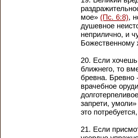
раздражительнос
мое»
(Пс. 6:8)
, 
душевное неисто
неприлично, и ч
Божественному 
20. Если хочешь
ближнего, то вм
бревна. Бревно 
врачебное оруди
долготерпеливое
запрети, умоли
это потребуется,
21. Если присмо
усердно упражня