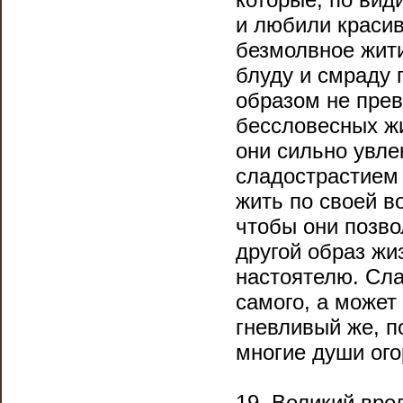
и любили красив
безмолвное жити
блуду и смраду 
образом не прев
бессловесных жи
они сильно увлек
сладострастием 
жить по своей в
чтобы они позво
другой образ жи
настоятелю. Сл
самого, а может
гневливый же, п
многие души ого
19. Великий вре