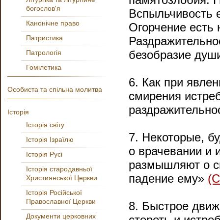
богослов'я
Вспыльчивость 
Канонічне право
Огорчение есть 
Патристика
Раздражительно
безобразие душ
Патрологія
Гомілетика
6. Как при явлен
Особиста та спільна молитва
смирения истреб
раздражительно
Історія
Історія світу
7. Некоторые, б
Історія Ізраїлю
о врачевании и 
Історія Русі
размышляют о ск
Історія стародавньої
падение ему»
(С
Християнської Церкви
Історія Російської
Православної Церкви
8. Быстрое движ
Документи церковних
стереть и истр