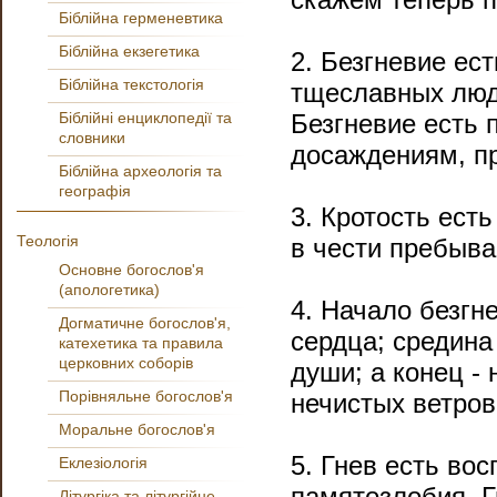
Біблійна герменевтика
Біблійна екзегетика
2. Безгневие ес
Біблійна текстологія
тщеславных люд
Біблійні енциклопедії та
Безгневие есть 
словники
досаждениям, пр
Біблійна археологія та
географія
3. Кротость ест
Теологія
в чести пребыв
Основне богослов'я
(апологетика)
4. Начало безгн
Догматичне богослов'я,
сердца; средина
катехетика та правила
церковних соборів
души; а конец -
Порівняльне богослов'я
нечистых ветров
Моральне богослов'я
5. Гнев есть вос
Еклезіологія
памятозлобия. Г
Літургіка та літургійне