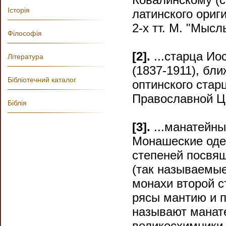
Історія
латинского ориг
2-х тт. М. "Мысль
Філософія
[2].
...старца Ио
Література
(1837-1911), бл
Бібліотечний каталог
оптинского стар
Православной Це
Біблія
[3].
...манатейны
Монашеские оде
степеней посвящ
(так называемые
монахи второй с
рясы мантию и п
называют манате
великосхимники,