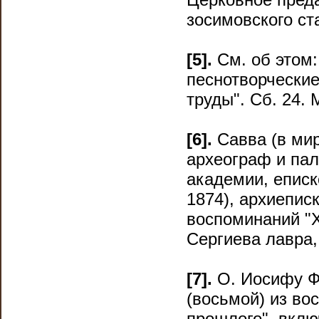
зосимовского ст
[5].
См. об этом:
песнотворческие
труды". Сб. 24. М
[6].
Савва (в мир
археограф и пал
академии, еписк
1874), архиепис
воспоминаний "Х
Сергиева лавра,
[7].
О. Иосифу Ф
(восьмой) из во
прошлого", вклю