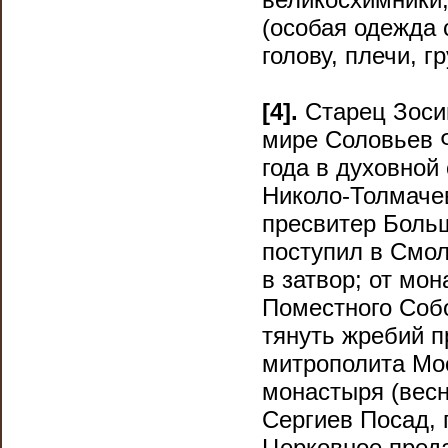
(особая одежда
голову, плечи, гр
[4].
Старец Зоси
мире Соловьев Ф
года в духовной
Николо-Толмачев
пресвитер Больш
поступил в Смол
в затвор; от м
Поместного Собо
тянуть жребий п
митрополита Мос
монастыря (весн
Сергиев Посад, 
Церковное пред