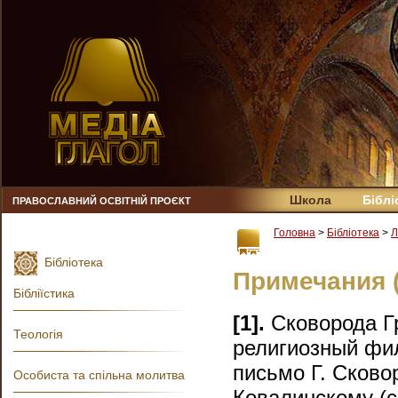
Школа
Біблі
ПРАВОСЛАВНИЙ ОСВІТНІЙ ПРОЄКТ
Головна
>
Бібліотека
>
Л
Бібліотека
Примечания (
Бібліїстика
[1].
Сковорода Гр
Теологія
религиозный фил
письмо Г. Сковор
Особиста та спільна молитва
Ковалинскому (с