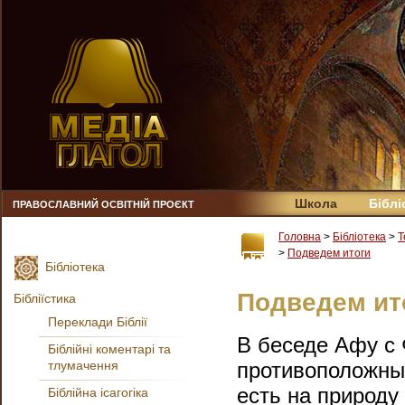
Школа
Біблі
ПРАВОСЛАВНИЙ ОСВІТНІЙ ПРОЄКТ
Головна
>
Бібліотека
>
Т
>
Подведем итоги
Бібліотека
Подведем ит
Бібліїстика
Переклади Біблії
В беседе Афу с
Біблійні коментарі та
тлумачення
противоположны
есть на природу
Біблійна ісагогіка