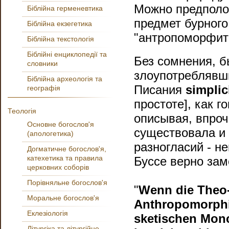
Можно предполож
Біблійна герменевтика
предмет бурного
Біблійна екзегетика
"антропоморфитс
Біблійна текстологія
Біблійні енциклопедії та
Без сомнения, б
словники
злоупотреблявш
Біблійна археологія та
Писания
simplic
географія
простоте], как 
Теологія
описывая, впроч
Основне богослов'я
существовала и 
(апологетика)
разногласий - н
Догматичне богослов'я,
катехетика та правила
Буссе верно зам
церковних соборів
Порівняльне богослов'я
"
Wenn die Theo
Моральне богослов'я
Anthropomorphi
Еклезіологія
sketischen Monch
Літургіка та літургійне