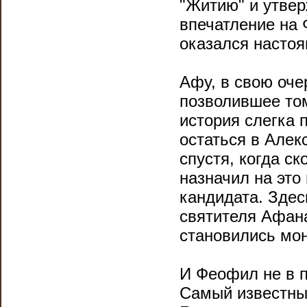
"Житию" и утвер
впечатление на 
оказался насто
Афу, в свою оч
позволившее то
история слегка 
остаться в Алек
спустя, когда с
назначил на это
кандидата. Здес
святителя Афан
становились мон
И Феофил не в п
Самый известный