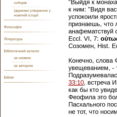
"Выйдя к монах
соборів
к ним: "Видя ва
Церковні утворення у
новітній історії
успокоили ярост
признаешь, что 
Філософія
анафематствуй с
Eccl. VI, 7:
ούτω
Література
Созомен, Hist. Ecc
Бібліотечний каталог
за назвою
Конечно, слова
за автором
увещеванием, - 
Подразумевалась
Біблія
33:10
, встреча 
как бы кто увиде
Феофила это бол
Пасхального пос
не тот, что носи