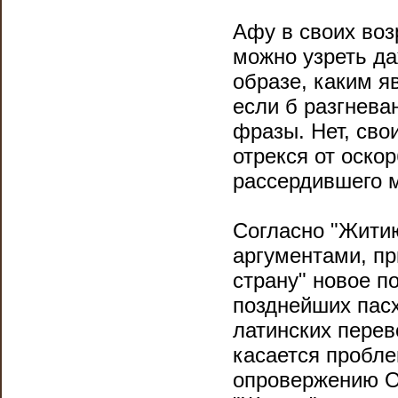
Афу в своих воз
можно узреть д
образе, каким я
если б разгнева
фразы. Нет, св
отрекся от оско
рассердившего 
Согласно "Жити
аргументами, пр
страну" новое п
позднейших пасх
латинских пере
касается пробл
опровержению 