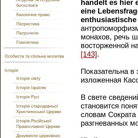
handelt es hier
богослов'я
eine Lebensfrag
Канонічне право
enthusiastische
Патристика
антропоморфизм
Патрологія
монахов, речь ш
Гомілетика
восторженной н
[143]
.
Особиста та спільна молитва
Показательна в 
Історія
Історія світу
изложенная Касс
Історія Ізраїлю
В свете сведени
Історія Русі
становится поня
Історія стародавньої
Християнської Церкви
словам Сократа
Історія Російської
разгневанных м
Православної Церкви
Документи церковних