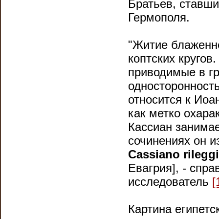
Братьев, ставш
Гермополя.
"Житие блаженно
коптских кругов
приводимые в гр
односторонност
относится к Иоа
как метко охара
Кассиан занимае
сочинениях он из
Cassiano rilegg
Евагрия], - спр
исследователь
[
Картина египетск