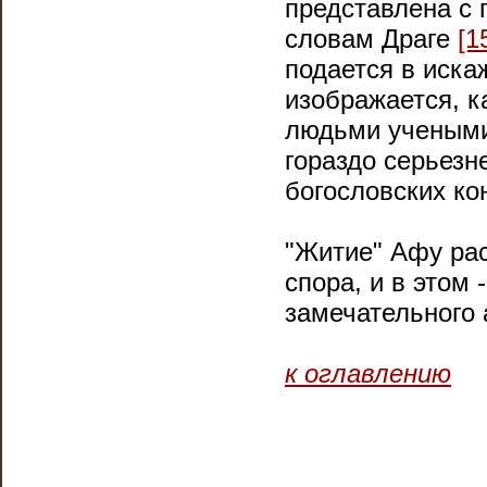
представлена с г
словам Драге
[1
подается в иска
изображается, к
людьми учеными.
гораздо серьезн
богословских ко
"Житие" Афу ра
спора, и в этом 
замечательного 
к оглавлению