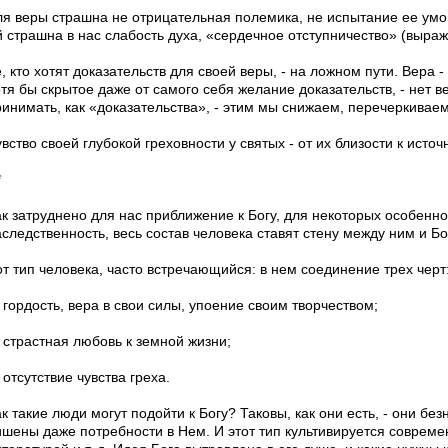
ля веры страшна не отрицательная полемика, не испытание ее умом
й страшна в нас слабость духа, «сердечное отступничество» (выраж
, кто хотят доказательств для своей веры, - на ложном пути. Вера -
отя бы скрытое даже от самого себя желание доказательств, - нет 
ринимать, как «доказательства», - этим мы снижаем, перечеркиваем
вство своей глубокой греховности у святых - от их близости к источн
*
к затруднено для нас приближение к Богу, для некоторых особенно,
следственность, весь состав человека ставят стену между ним и Бо
от тип человека, часто встречающийся: в нем соединение трех черт
 гордость, вера в свои силы, упоение своим творчеством;
 страстная любовь к земной жизни;
 отсутствие чувства греха.
к такие люди могут подойти к Богу? Таковы, как они есть, - они бе
ишены даже потребности в Нем. И этот тип культивируется совреме