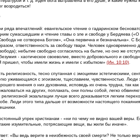
тературой и т. д. Идея Бога вытравлена в его душе, и какие нужны
г возродиться!
*
ри ряда впечатлений: евангельское чтение о гадаринском бесноват
дним сумасшедшим и чтение главы о зле и свободе у Бердяева («О
Свобода не сотворена Богом», «Она первична и безначальна». С Бо
бразом, ответственность за свободу твари. Человек одновременно д
вобода); небытие свободно согласилось на бытие, но оно же отступи
 безумия - хаотическое своеволие, вместо добровольного и свободн
Я пришел, чтобы имели жизнь и имели с избытком»
(Ин. 10:10)
.
сть религиозность, тесно спутанная с эмоциями эстетическими, се
егко уживающаяся с эгоизмом, тщеславием, чувственностью. Люди 
рошего мнения о них духовника, исповедь их очень трудна, так как
ожаловаться на других, поплакать, они полны собой, легко обвиняю
х религиозной экзальтации лучше всего доказывается легким перех
лобе. Люди этого типа дальше от возможности настоящего покаяни
решники.
остоянный упрек христианам - «ни по чему не видно вашей веры. Е
 такие изумительные, потрясающие вещи, вы жили бы иначе».
вет: «Вы ведь верите в неизбежность своей смерти? Не только вери