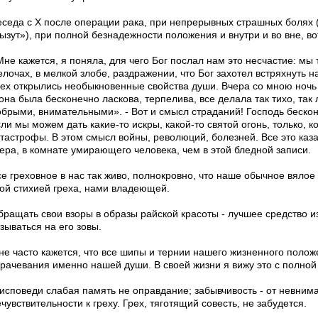
еседа с Х после операции рака, при непрерывных страшных болях (
ызут»), при полной безнадежности положения и внутри и во вне, во
Мне кажется, я поняла, для чего Бог послал нам это несчастие: мы
лочах, в мелкой злобе, раздражении, что Бог захотел встряхнуть на
сех открылись необыкновенные свойства души. Вчера со мною ночь п
она была бесконечно ласкова, терпелива, все делала так тихо, так 
обрыми, внимательными». - Вот и смысл страданий! Господь бесконе
ли мы можем дать какие-то искры, какой-то святой огонь, только, к
атастрофы. В этом смысл войны, революций, болезней. Все это каз
чера, в комнате умирающего человека, чем в этой бледной записи.
се греховное в нас так живо, полнокровно, что наше обычное вялое
той стихией греха, нами владеющей.
бращать свои взоры в образы райской красоты - лучшее средство из
зываться на его зовы.
не часто кажется, что все шипы и тернии нашего жизненного полож
врачевания именно нашей души. В своей жизни я вижу это с полной
 исповеди слабая память не оправдание; забывчивость - от невнима
чувствительности к греху. Грех, тяготящий совесть, не забудется.