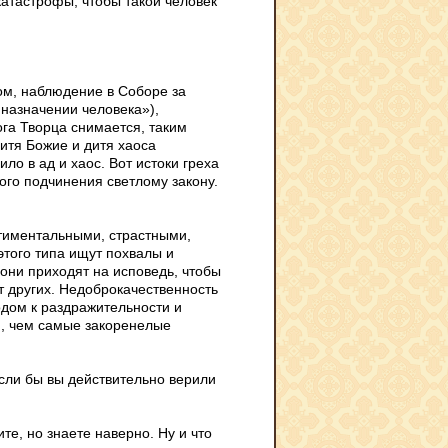
 катастрофы, чтобы такой человек
ом, наблюдение в Соборе за
 назначении человека»),
га Творца снимается, таким
итя Божие и дитя хаоса
ло в ад и хаос. Вот истоки греха
ого подчинения светлому закону.
нтиментальными, страстными,
этого типа ищут похвалы и
 они приходят на исповедь, чтобы
т других. Недоброкачественность
одом к раздражительности и
я, чем самые закоренелые
сли бы вы действительно верили
те, но знаете наверно. Ну и что