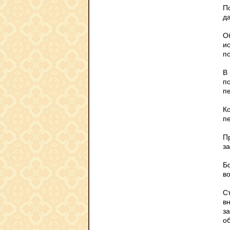
П
д
Об
ис
п
В
п
п
Ко
п
Пр
з
Б
в
С
вн
з
об