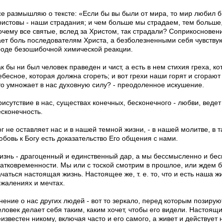
се размышляю о тексте: «Если бы вы были от мира, то мир любил 
ристовы - наши страдания; и чем больше мы страдаем, тем больше,
очему все святые, вслед за Христом, так страдали? Соприкосновен
ает боль последователям Христа, а безболезненными себя чувствуют
роде безошибочной химической реакции.
к бы ни был человек праведен и чист, а есть в нем стихия греха, к
ебесное, которая должна сгореть; и вот грехи наши горят и сгораю
то умножает в нас духовную силу? - преодоленное искушение.
исутствие в нас, существах конечных, бесконечного - любви, ведет
есконечность.
г не оставляет нас и в нашей темной жизни, - в нашей молитве, в т
юбовь к Богу есть доказательство Его общения с нами.
изнь - драгоценный и единственный дар, а мы бессмысленно и бесп
ратковременности. Мы или с тоской смотрим в прошлое, или ждем б
чаться настоящая жизнь. Настоящее же, т. е. то, что и есть наша ж
ожалениях и мечтах.
нение о нас других людей - вот то зеркало, перед которым позирую
ловек делает себя таким, каким хочет, чтобы его видели. Настоящи
известен никому, включая часто и его самого, а живет и действует