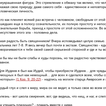
риукрашенная фигура. Это стремление к обману так велико, что чел
скажая свою природу, даже самого себя - единственное и неповтор
еловеческая личность.
то как пленяет всякий раз встреча с человеком, свободным от этой
ошедших еще в полосу сознательности, их полную простоту и непос
знательная борьба, приход к простоте от этой осложненности. Во в
исутствие этого зла - половина дела.
акая радость быть священником! Вчера исповедывал целую семью.
льчика лет 7-8. Я весь вечер был почти в экстазе. Священство - е
оворачиваются к тебе своей самой серьезной стороной и где и ты в
к бы мы ни были слабы и худы порознь, но так радостно чувствоват
авное.
Для Иудеев я был как Иудей, чтобы приобрести Иудеев… для чужды
емощных я был как немощный… для всех я сделался всем, чтобы с
екоторых»
(1 Кор. 9: 20-22)
- надпись на могиле старца Амвросия и 
рдый глух и слеп к миру, мира он не видит, а только свое во всем 
лезнь - вот школа смирения, вот, где видишь, что нищ, и наг, и сле
ак утешить плачущих? - плакать вместе с ними.