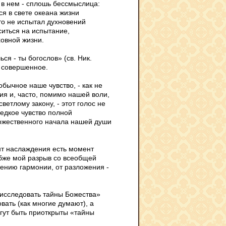
е в нем - сплошь бессмыслица:
ся в свете океана жизни
о не испытал духновений
аситься на испытание,
ховной жизни.
я - ты богослов» (св. Ник.
ь совершенное.
обычное наше чувство, - как не
ия и, часто, помимо нашей воли,
етлому закону, - этот голос не
 редкое чувство полной
божественного начала нашей души
нт наслаждения есть момент
убже мой разрыв со всеобщей
ению гармонии, от разложения -
 исследовать тайны Божества»
овать (как многие думают), а
могут быть приоткрыты «тайны