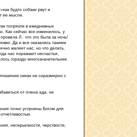
«как будто собаки рвут и
т ее мысли:
 так погрязли в ежедневных
с. Как сейчас все изменилось, у
ровела Л.: что это была за ночь!
ловко. Да и все оказались такими
чно жалеет нас, но что делать,
огда нас поражают несчастья,
алось гораздо многозначительнее
 покаяние никак не соразмерно с
бавиться от плена ада, не
ения точно устроены Богом для
 отчетливостью.
ния, несерьезности, черствости,