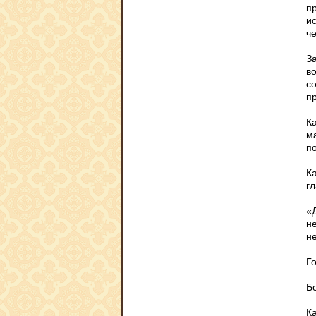
п
и
ч
За
в
со
пр
К
ма
п
Ка
гл
«
н
н
Го
Бо
К