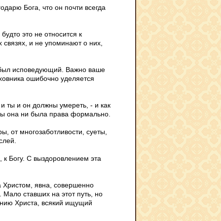
одарю Бога, что он почти всегда
 будто это не относится к
х связях, и не упоминают о них,
и был исповедующий. Важно ваше
духовника ошибочно уделяется
 и ты и он должны умереть, - и как
 бы она ни была права формально.
ы, от многозаботливости, суеты,
слей.
 к Богу. С выздоровлением эта
 Христом, явна, совершенно
 Мало ставших на этот путь, но
анию Христа, всякий ищущий