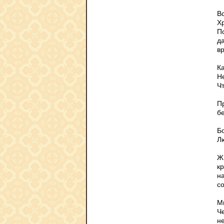
В
Х
П
д
в
Ка
Н
Ч
Пр
б
Бо
Л
Ж
к
на
с
М
Че
не