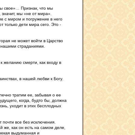
бы свое»… Признак, что мы
 значит, мы «не от мира».
ие с миром и погружение в него
 только дети мира сего. Это -
оторая не может войти в Царство
т нашими страданиями.
 к желанию смерти, как входу в
аинствах, в нашей любви к Богу.
ечно тратим ее, забывая о ее
удущего, когда, будто бы, должна
изнь, уходит в этих бесплодных
т почти все без исключения.
й же, как он есть на самом деле,
 некая выдуманная и