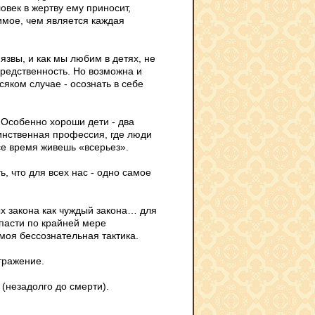
овек в жертву ему приносит,
имое, чем является каждая
 язвы, и как мы любим в детях, не
редственность. Но возможна и
сяком случае - осознать в себе
 Особенно хороши дети - два
динственная профессия, где люди
се время живешь «всерьез».
ь, что для всех нас - одно самое
х закона как чуждый закона… для
пасти по крайней мере
моя бессознательная тактика.
отражение.
п (незадолго до смерти).