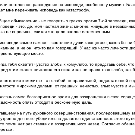
очти поголовное равнодушие на исповеди, особенно у мужчин. Благ
ает мне переживать исповедь как катастрофу.
щее обыкновение - не говорить о грехах против 7-ой заповеди, как
поведи - это, де, моя частная жизнь; многие, живущие в незаконны
ока не спросишь, считая это дело вполне естественным.
 исповеди самое важное - состояние души кающегося, каков бы н
окаяние, а не он, что-то вам говорящий. У нас же часто личности 
ервенствующее место.
гда тебя охватит чувство злобы к кому-либо, то представь себе, что
еред этим станет ничтожна его вина и как не права твоя злоба, как
епятствия к молитве - от слабой, неправильной, недостаточной вер
анятости мирскими делами, от грешных, нечистых, злых чувств и мы
олезнь самое благоприятное время для возвращения в свое сердце,
озможность опять отходит в бесконечную даль.
тавшему на путь духовного совершенствования, последовавшему за
утренне для него убедительна делается единственность этого пути.
ато почти нет раз ставших и возвратившихся назад. Согласно обещ
ретает.