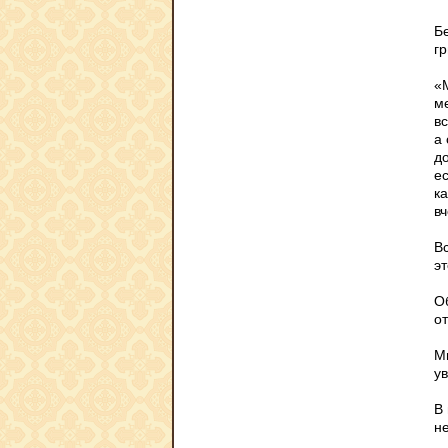
Б
гр
«
ме
в
а 
д
ес
к
в
В
э
О
от
М
у
В
не