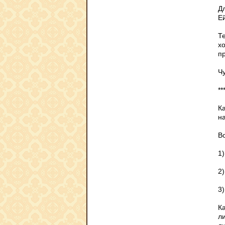
Д
Е
Те
х
п
Чу
**
Ка
на
В
1)
2)
3)
Ка
л