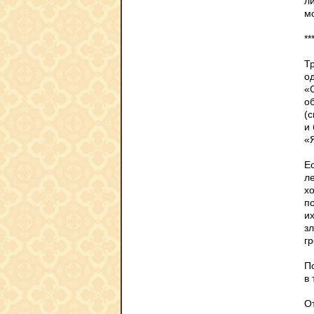
ли
мо
**
Т
о
«
о
(с
и
«
Е
л
хо
п
и
з
г
П
в
От