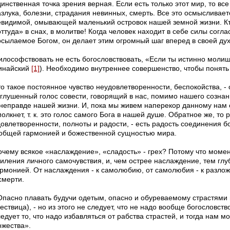
инственная точка зрения верная. Если есть только этот мир, то вс
азлука, болезни, страдания невинных, смерть. Все это осмысливает
евидимой, омывающей маленький островок нашей земной жизни. Кт
ттуда» в снах, в молитве! Когда человек находит в себе силы согл
осылаемое Богом, он делает этим огромный шаг вперед в своей ду
лософствовать не есть богословствовать, «Если ты истинно молишьс
инайский
[1]
). Необходимо внутреннее совершенство, чтобы понят
о такое постоянное чувство неудовлетворенности, беспокойства, - 
аглушенный голос совести, говорящий в нас, помимо нашего сознан
 неправде нашей жизни. И, пока мы живем наперекор данному нам св
олкнет, т. к. это голос самого Бога в нашей душе. Обратное же, то
довлетворенности, полноты и радости, - есть радость соединения 
 общей гармонией и божественной сущностью мира.
очему всякое «наслаждение», «сладость» - грех? Потому что моме
силения личного самочувствия, и, чем острее наслаждение, тем гл
армонией. От наслаждения - к самолюбию, от самолюбия - к разлож
смерти.
Опасно плавать будучи одетым, опасно и обуреваемому страстями
ествица), - но из этого не следует, что не надо вообще богословств
едует то, что надо избавляться от рабства страстей, и тогда нам 
ожества».