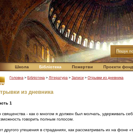
Школа
Бібліотека
Пожертви
Проєкти фон
Головна
>
Бібліотека
>
Література
>
Записи
>
Отрывки из дневника
трывки из дневника
асть 1
о священства - как о многом я должен был молчать, удерживать се
озможность говорить полным голосом.
т другого утешения в страданиях, как рассматривать их на фоне «т