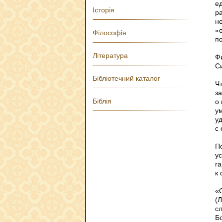
ед
Історія
р
н
«о
Філософія
п
Література
Фи
С
Бібліотечний каталог
Чт
з
Біблія
о
ум
у
с
П
у
г
к 
«
(Л
сл
Б