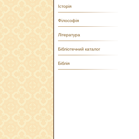
Історія
Філософія
Література
Бібліотечний каталог
Біблія