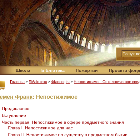
Школа
Бібліотека
Пожертви
Проєкти фон
Головна
>
Бібліотека
>
Філософія
>
Непостижимое. Онтологическое вве
емен Франк
: Непостижимое
Предисловие
Вступление
Часть первая. Непостижимое в сфере предметного знания
Глава I. Непостижимое для нас
Глава II. Непостижимое по существу в предметном бытии