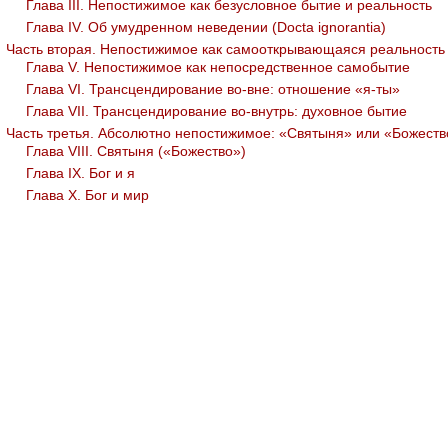
Глава III. Непостижимое как безусловное бытие и реальность
Глава IV. Об умудренном неведении (Docta ignorantia)
Часть вторая. Непостижимое как самооткрывающаяся реальность
Глава V. Непостижимое как непосредственное самобытие
Глава VI. Трансцендирование во-вне: отношение «я-ты»
Глава VII. Трансцендирование во-внутрь: духовное бытие
Часть третья. Абсолютно непостижимое: «Святыня» или «Божеств
Глава VIII. Святыня («Божество»)
Глава IX. Бог и я
Глава X. Бог и мир