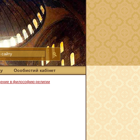
ду
Особистий кабінет
дение в философию религии