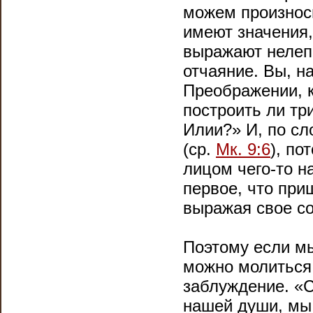
можем произноси
имеют значения,
выражают нелеп
отчаяние. Вы, н
Преображении, к
построить ли тр
Илии?» И, по сл
(ср.
Мк. 9:6
), по
лицом чего-то н
первое, что при
выражая свое со
Поэтому если мы
можно молиться 
заблуждение. «
нашей души, мы 