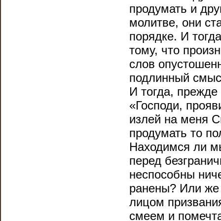
продумать и дру
молитве, они ст
порядке. И тог
тому, что произ
слов опустошенн
подлинный смысл
И тогда, прежде
«Господи, прояв
излей на меня С
продумать то по
Находимся ли м
перед безгранич
неспособны ниче
ранены? Или же 
лицом призвания
смеем и помечта