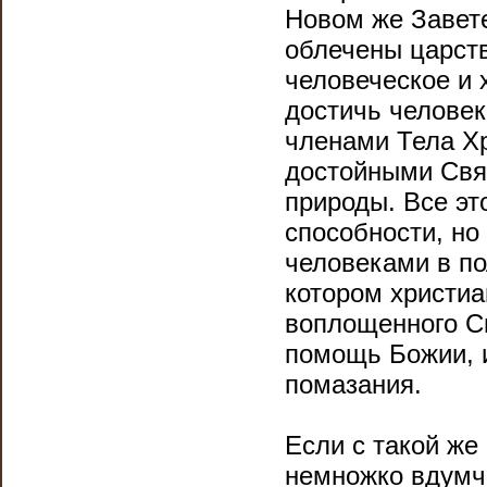
Новом же Завете
облечены царст
человеческое и 
достичь человек
членами Тела Хр
достойными Свя
природы. Все эт
способности, н
человеками в по
котором христиа
воплощенного Сы
помощь Божии, и
помазания.
Если с такой же
немножко вдумчи