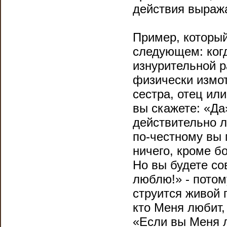
действия выража
Пример, который
следующем: когд
изнурительной р
физически измот
сестра, отец ил
вы скажете: «Да
действительно л
по-честному вы 
ничего, кроме б
Но вы будете со
люблю!» - потом
струится живой п
кто Меня любит,
«Если вы Меня л