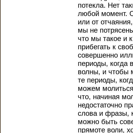
потекла. Нет та
любой момент. О
или от отчаяния,
мы не потрясены
что мы такое и 
прибегать к сво
совершенно илл
периоды, когда в
волны, и чтобы м
те периоды, ког
можем молиться
что, начиная мо
недостаточно пр
слова и фразы, к
можно быть сове
прямоте воли, х