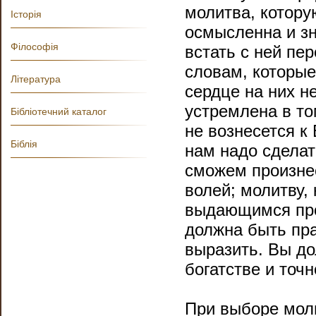
молитва, котору
Історія
осмысленна и зн
Філософія
встать с ней пе
словам, которые
Література
сердце на них н
устремлена в то
Бібліотечний каталог
не вознесется к 
Біблія
нам надо сделат
сможем произнес
волей; молитву,
выдающимся про
должна быть пра
выразить. Вы до
богатстве и точн
При выборе мол