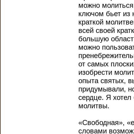
можно молиться 
ключом бьет из
краткой молитве
всей своей крат
большую область
можно пользоват
пренебрежительн
от самых плоски
изобрести молит
опыта святых, в
придумывали, но
сердце. Я хотел
молитвы.
«Свободная», «
словами возможн