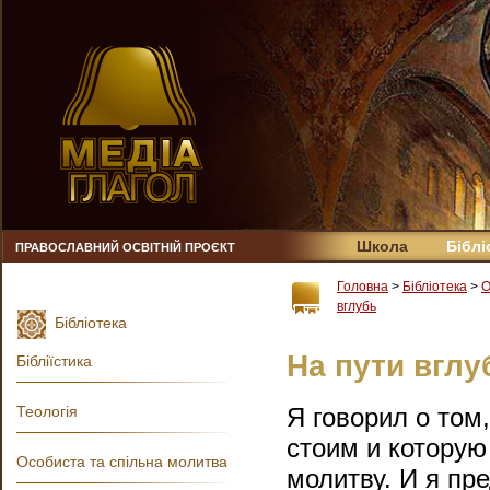
Школа
Біблі
ПРАВОСЛАВНИЙ ОСВІТНІЙ ПРОЄКТ
Головна
>
Бібліотека
>
О
вглубь
Бібліотека
На пути вглу
Бібліїстика
Теологія
Я говорил о том
стоим и которую
Особиста та спільна молитва
молитву. И я пр