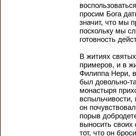
воспользоватьс
просим Бога дать
значит, что мы 
поскольку мы с
готовность дейс
В житиях святых
примеров, и в ж
Филиппа Нери, в
был довольно-та
монастыря прихо
вспыльчивости, 
он почувствовал
порыв добродете
выносить своих 
тот, что он брос