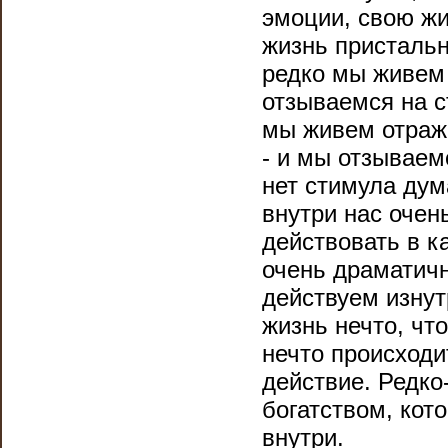
эмоции, свою жи
жизнь пристальн
редко мы живем 
отзываемся на с
мы живем отраже
- и мы отзываемс
нет стимула дум
внутри нас очен
действовать в к
очень драматич
действуем изнут
жизнь нечто, чт
нечто происход
действие. Редко
богатством, кот
внутри.