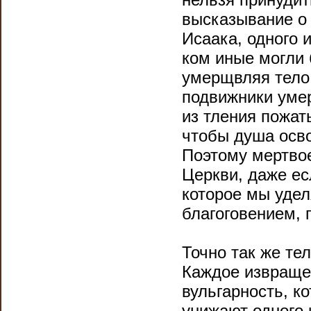
высказывание о 
Исаака, одного 
ком иные могли 
умерщвляя тело.
подвижники уме
из тления пожать
чтобы душа осво
Поэтому мертво
Церкви, даже ес
которое мы удел
благоговением,
Точно так же те
Каждое извраще
вульгарность, к
унижают одного 