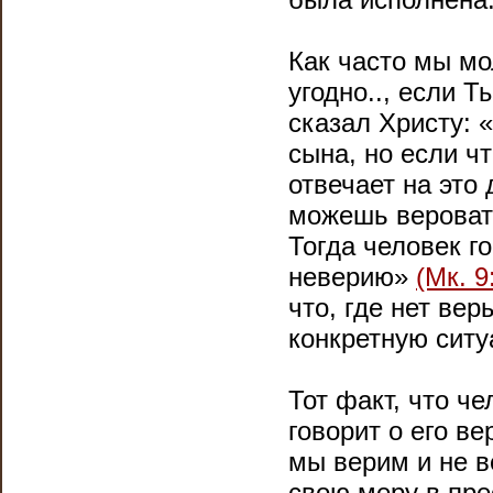
Как часто мы мо
угодно.., если Т
сказал Христу: 
сына, но если ч
отвечает на это
можешь вероват
Тогда человек г
неверию»
(Мк. 9
что, где нет вер
конкретную ситу
Тот факт, что че
говорит о его ве
мы верим и не в
свою меру в пре