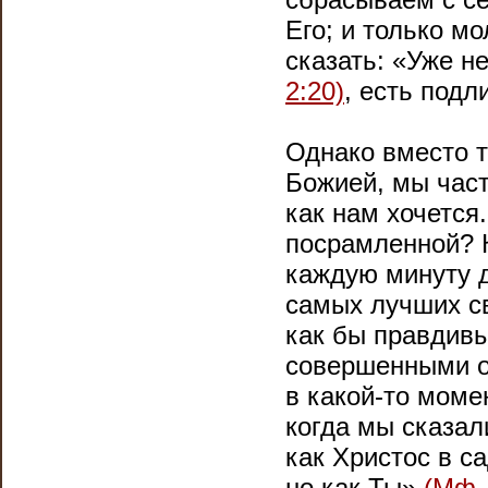
Его; и только мо
сказать: «Уже н
2:20)
, есть подл
Однако вместо т
Божией, мы част
как нам хочется
посрамленной? 
каждую минуту 
самых лучших св
как бы правдив
совершенными о
в какой-то моме
когда мы сказал
как Христос в с
но как Ты»
(Мф. 