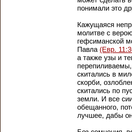
понимали это др
Кажущаяся непра
молитве с веро
гефсиманской мо
Павла
(Евр. 11:3
а также узы и т
перепиливаемы, 
скитались в мило
скорби, озлобле
скитались по пу
земли. И все си
обещанного, пот
лучшее, дабы он
Без сомнения, в