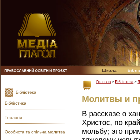
Школа
Біблі
ПРАВОСЛАВНИЙ ОСВІТНІЙ ПРОЄКТ
Головна
>
Бібліотека
>
Л
Бібліотека
Молитвы и п
Бібліїстика
В рассказе о ха
Теологія
Христос, по кра
мольбу; это при
Особиста та спільна молитва
тяжелому испыт