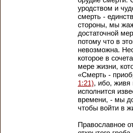
уродством и чуд
смерть - единст
стороны, мы жаж
достаточной ме
потому что в эт
невозможна. Нес
которое в сочет
мере жизни, кот
«Смерть - приоб
1:21)
, ибо, живя
исполнится изве
времени, - мы д
чтобы войти в ж
Православное от
открытого гроба