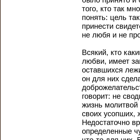
того, кто так мн
понять: цель так
принести свидет
не любя и не пр
Всякий, кто как
любви, имеет за
оставшихся лежи
он для них сдел
доброжелательс
говорит: не сво
жизнь молитвой 
своих усопших, 
Недостаточно вр
определенные чу
что-то для них.