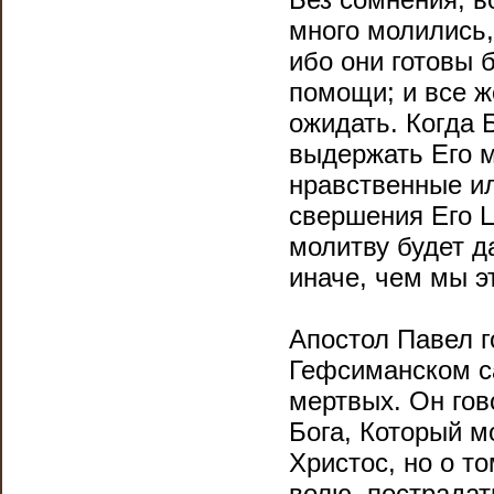
много молились,
ибо они готовы 
помощи; и все ж
ожидать. Когда Б
выдержать Его м
нравственные и
свершения Его Ц
молитву будет д
иначе, чем мы э
Апостол Павел 
Гефсиманском са
мертвых. Он гов
Бога, Который м
Христос, но о то
волю, пострадат