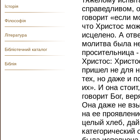
Історія
справедливом, о
говорит «если м
Філософія
что Христос може
исцелено. А отве
Література
молитва была не
Бібліотечний каталог
просительница -
Христос: Христо
Біблія
пришел не для не
тех, но даже и 
их». И она стоит
говорит Бог, ве
Она даже не взы
на ее проявлени
целый хлеб, да
категорический 
была исполнена