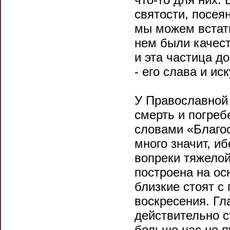
святости, посея
мы можем встать
нем были качес
и эта частица до
- его слава и ис
У Православной
смерть и погреб
словами «Благос
много значит, и
вопреки тяжелой
построена на ос
близкие стоят с
воскресения. Гл
действительно с
больше нас не п