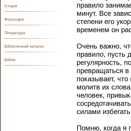
правило занимае
Історія
минут. Все завис
Філософія
степени его уко
временем он рас
Література
Очень важно, ч
Бібліотечний каталог
правило, пусть 
Біблія
регулярность, п
превращаться в
показывает, что
молитв их слова
человек, привык
сосредотачивать
силами избегать
Помню, когда я 