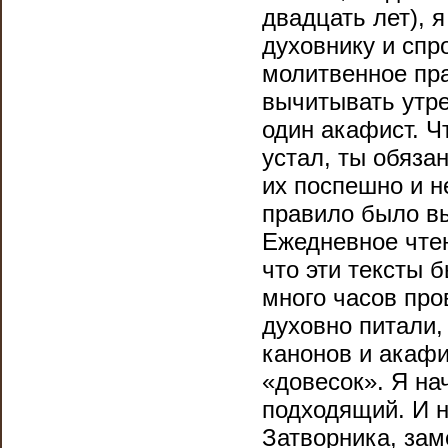
двадцать лет), 
духовнику и спр
молитвенное пр
вычитывать утре
один акафист. Ч
устал, ты обяза
их поспешно и н
правило было вы
Ежедневное чтен
что эти тексты 
много часов про
духовно питали,
канонов и акафи
«довесок». Я на
подходящий. И н
Затворника, зам