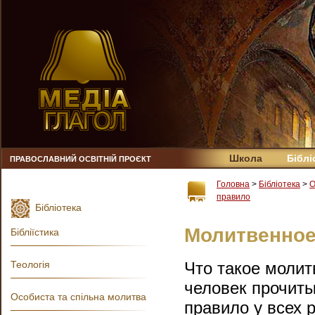
Школа
Біблі
ПРАВОСЛАВНИЙ ОСВІТНІЙ ПРОЄКТ
Головна
>
Бібліотека
>
О
правило
Бібліотека
Молитвенное
Бібліїстика
Теологія
Что такое молит
человек прочиты
Особиста та спільна молитва
правило у всех 