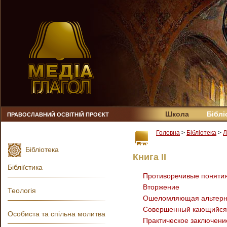
Школа
Біблі
ПРАВОСЛАВНИЙ ОСВІТНІЙ ПРОЄКТ
Головна
>
Бібліотека
>
Л
Бібліотека
Книга II
Бібліїстика
Противоречивые понятия
Вторжение
Теологія
Ошеломляющая альтерн
Совершенный кающийся
Особиста та спільна молитва
Практическое заключени