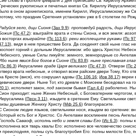
Сие слово в Прологе февраля 2 дня приписано Св. Кириллу Apxиeп
Греческих рукописных и печатных книгах Св. Кириллу Иерусалимско
было в оном архиепископа, именем Кирилл, Иерусалимскому же Св
потому, что праздник Сретения установлен уже в 6 столетии по Рож
Радуйся зело, дщи Сионя
(
Зах 9.9
):
проповедуй
радость,
дщи Иерус
Божия
(
Пс 47.2
): взыграйте врата и стены Сиона, и вся земля:
возо
в восторгах
взыграйте
(
Пс 113.6
):
реки восплещите руками
(
Пс 97
47.13
), видя в нем пришествие Бога. Да соединят свой ныне глас н
воспоет горний с дольным Иерусалимом: ибо здесь Христос Небес
Небесного, умные Силы ликуйте: земного, земнородные со Ангелам
Ибо ныне
явися Бог богов в Сионе
(
Пс 83.8
):
ныне преславная гла
(
Пс 86.3
) Иерусалиме
граде Царя великаго
(
Пс 47.3
). Отверзи (
Пс 2
отверз врата небесные, и отворил всем райские двери Тому, Кто отв
на Кресте (вися), кто сокрушил адовы (
Пс 106.16
;
Иов 38.17
) вереи
девические двери. Ныне Тот, кто древле с Моисеем беседовал на г
20.1
), исполняет закон,
под законом бывая
(
Гал 4.4
) раболепно. Н
Сион приходит: ныне Жених Небесный, с Богоматерним чертогом, 
Иерусалима (
Песн 3.11
), изыдите в сретение Ему. Светильники све
ризы душевные Жениху Христу (
Мф 25.6
) благоукрасите.
С Cиoном людие языков, светильники нося, изыдем во сретение: вн
Который есть Бог и Христос. Со Ангелами воскликнем песнь Ангель
Господь Саваоф, исполнь небо и земля славы Его
(
Ис 6.3
): полны 
исполнена вся тварь хвалы Его: исполнено все человечество снисх
и преисподняя, полны суть благоутробия Его: полны милости Его, 