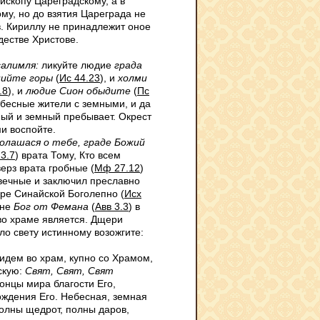
ископу Цареградскому, а в
му, но до взятия Цареграда не
. Кириллу не принадлежит оное
дестве Христове.
алимля:
ликуйте людие
града
пийте горы
(
Ис 44.23
), и
холми
.8
), и
людие Сион обыдите
(
Пс
ебесные жители с земными, и да
ный и земный пребывает. Окрест
и воспойте.
голашася о тебе, граде Божий
3.7
) врата Тому, Кто всем
ерз врата гробные (
Мф 27.12
)
 вечные и заключил преславно
оре Синайской Боголепно (
Исх
ыне
Бог от Фемана
(
Авв 3.3
) в
во храме является. Дщери
тло свету истинному возожгите:
идем во храм, купно со Храмом,
скую:
Свят, Свят, Свят
концы мира благости Его,
ождения Его. Небесная, земная
полны щедрот, полны даров,