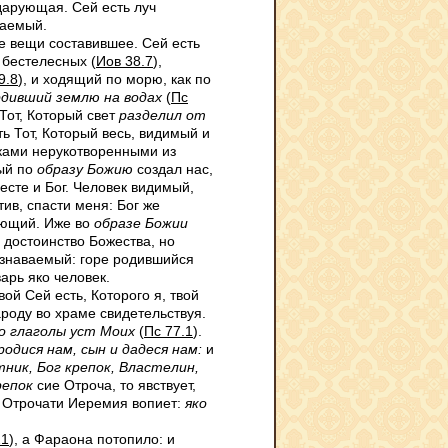
 дарующая. Сей есть луч
каемый.
се вещи составившее. Сей есть
бестелесных (
Иов 38.7
),
9.8
), и ходящий по морю, как по
дивший землю на водах
(
Пс
 Тот, Который свет
разделил от
сть Тот, Который весь, видимый и
уками нерукотворенными из
рый по
образу Божию
создал нас,
есте и Бог. Человек видимый,
тив, спасти меня: Бог же
еющий. Иже во
образе Божии
в достоинство Божества, но
познаваемый: горе родившийся
варь яко человек.
ой Сей есть, Которого я, твой
роду во храме свидетельствуя.
о глаголы уст Моих
(
Пс 77.1
).
родися нам, сын и дадеся нам:
и
тник, Бог крепок, Властелин,
репок
сие Отроча, то явствует,
м Отрочати Иеремия вопиет:
яко
21
), а Фараона потопило: и