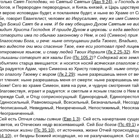
только
Свят Господеви,
но
Святый Святых
(
Дан 9.24
),
и Господь 
богов, и Первороден первородных, и Князь князей, и Царь царству
и верою исповедан будет, и покланяем будет, и ныне во Храме от 
Бе,
говорит Евангелист,
человек во Иерусалиме, ему же имя Симеон
Дух Божий Свят бе в нем. И бе ему обещано Духом Святым не в
видит Христа Господня. И прииде Духом в церковь: и егда введо
сотворити има по обычаю законному о Нем,
и
сей
(Симеон)
прия 
благослови Бога, и рече: ныне отпущаеши раба Твоего, Владыко,
яко видесте очи мои спасение Твое, еже ecu уготовал пред лицем
откровение языком, и славу людей Твоих Израиля
(
Лк 2.25-32
).
Кт
слышаны сотворит вся хвалы Его
(
Пс 105.2
)?
Содержай всю зем
объятиях старца вмещается: и носится носяй
всяческая глаголом 
Да радуется Адам, чрез Симеона ко Христу говорящий:
ныме отпущ
по глаголу Твоему с миром
(
Лк 2.29
): ныне разрешаешь меня от в
от тления: ныне разрешаешь меня от смерти: ныне разрешаешь мен
Боже! Сего во храме Симеон, взяв на руки, и чудную смотрения та
благовествуя, играет и радуется: и светлым и ясным гласом о Нем в
прежде Сый, и Отцу соприсносущный: Единородный, Единопрестол
Единосильный, Равномощный, Всесильный, Безначальный, Несозд
Неописанный, Невидимый, Неизреченный, Непостижимый, Неосяз
Неограниченный.
Сей есть
Отчия славы сияние
(
Евр 1.3
): Сей есть начертание суще
светов, из Отеческих недр возсиявающий. Сей
Бог богов
(
Пс 49.1
) 
источник жизни
(
Пс 35.10
), от источника, жизни Отчей происходя
64.10
), от бездны Божией исходящая, но не разлучающаяся. Сей с