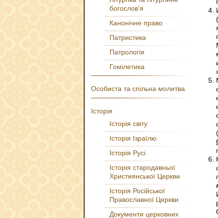
богослов'я
Канонічне право
Патристика
Патрологія
Гомілетика
Особиста та спільна молитва
Історія
Історія світу
Історія Ізраїлю
Історія Русі
Історія стародавньої
Християнської Церкви
Історія Російської
Православної Церкви
Документи церковних