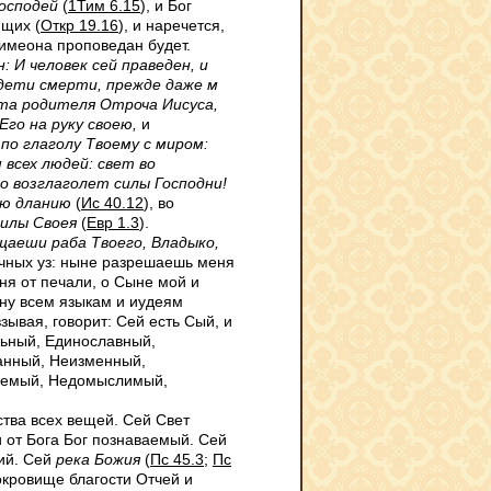
господей
(
1Тим 6.15
), и Бог
ющих (
Откр 19.16
), и наречется,
Симеона проповедан будет.
: И человек сей праведен, и
идети смерти, прежде даже м
ста родителя Отроча Иucyca,
Его на руку своею,
и
 по глаголу Твоему с миром:
 всех людей: свет во
о возглаголет силы Господни!
лю дланию
(
Ис 40.12
), во
силы Своея
(
Евр 1.3
).
аеши раба Твоего, Владыко,
ечных уз: ныне разрешаешь меня
я от печали, о Сыне мой и
йну всем языкам и иудеям
зывая, говорит: Сей есть Сый, и
ьный, Единославный,
анный, Неизменный,
аемый, Недомыслимый,
ства всех вещей. Сей Свет
и от Бога Бог познаваемый. Сей
щий. Сей
река Божия
(
Пс 45.3
;
Пс
окровище благости Отчей и