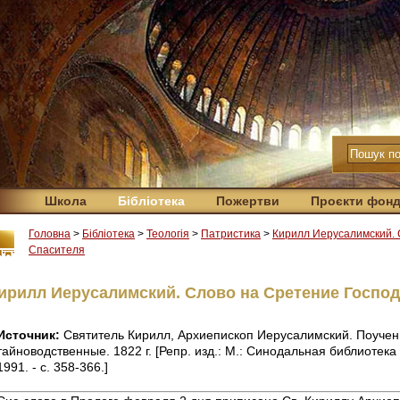
Школа
Бібліотека
Пожертви
Проєкти фон
Головна
>
Бібліотека
>
Теологія
>
Патристика
>
Кирилл Иерусалимский. 
Спасителя
ирилл Иерусалимский. Слово на Сретение Господ
Источник:
Святитель Кирилл, Архиепископ Иерусалимский. Поучен
тайноводственные. 1822 г. [Репр. изд.: М.: Синодальная библиотек
1991. - с. 358-366.]