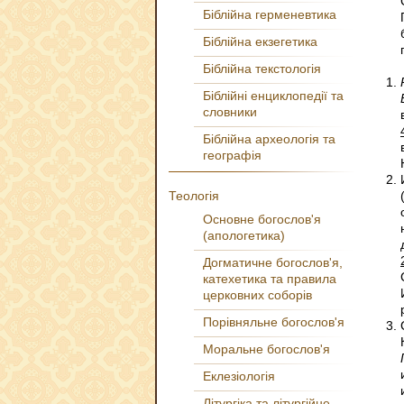
Біблійна герменевтика
Біблійна екзегетика
Біблійна текстологія
Біблійні енциклопедії та
словники
Біблійна археологія та
географія
Теологія
Основне богослов'я
(апологетика)
Догматичне богослов'я,
катехетика та правила
церковних соборів
Порівняльне богослов'я
Моральне богослов'я
Еклезіологія
Літургіка та літургійне