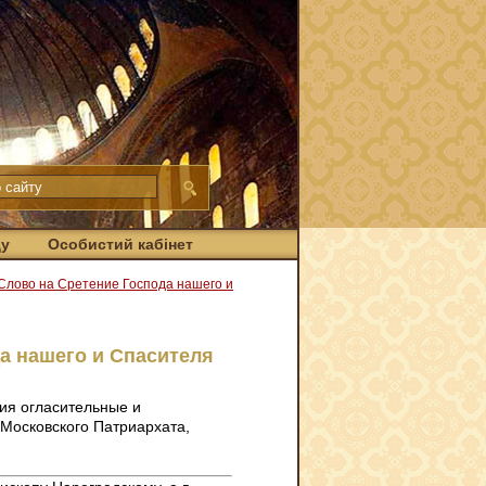
ду
Особистий кабінет
Слово на Сретение Господа нашего и
а нашего и Спасителя
ия огласительные и
а Московского Патриархата,