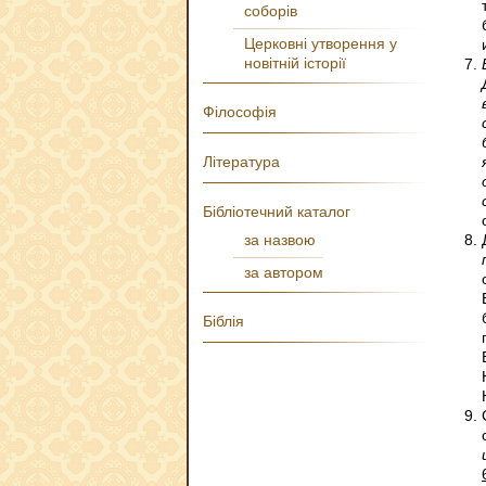
соборів
Церковні утворення у
новітній історії
Філософія
Література
Бібліотечний каталог
за назвою
за автором
Біблія