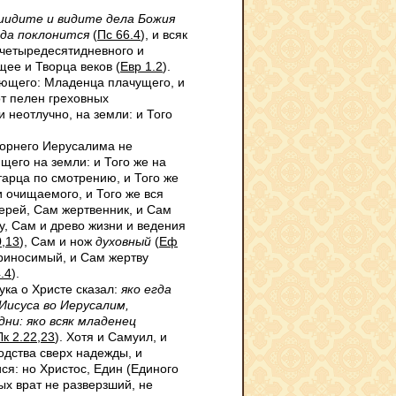
иидите и видите дела Божия
 да поклонится
(
Пс 66.4
), и всяк
, четыредесятидневного и
щее и Творца веков (
Евр 1.2
).
ающего: Младенца плачущего, и
т пелен греховных
 неотлучно, на земли: и Того
горнего Иерусалима не
щего на земли: и Того же на
тарца по смотрению, и Того же
и очищаемого, и Того же вся
ерей, Сам жертвенник, и Сам
, Сам и древо жизни и ведения
0,13
), Сам и нож
духовный
(
Еф
приносимый, и Сам жертву
.4
).
ка о Христе сказал:
яко егда
Иucуca во Иерусалим,
дни: яко всяк младенец
Лк 2.22,23
). Хотя и Самуил, и
одства сверх надежды, и
я: но Христос, Един (Единого
х врат не разверзший, не