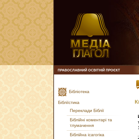
ПРАВОСЛАВНИЙ ОСВІТНІЙ ПРОЄКТ
Бібліотека
К
Бібліїстика
Переклади Біблії
Біблійні коментарі та
тлумачення
Біблійна ісагогіка