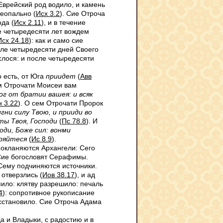
Еврейский род водило, и камень
неопально (
Исх 3.2
). Сие Отроча
да (
Исх 2.11
), и в течение
ие четыредесяти лет вождем
Исх 24.18
): как и само сие
осле четыредесяти дней Своего
слося: и после четыредесяти
 есть, от Юга
приидет
(
Авв
ем Отрочати Моисеи вам
ог от братии вашея: и всяк
 3.22
). О сем Отрочати Пророк
гни силу Твою, и прииди во
ты Твоя, Господи
(
Пс 78.8
). И
оди, Боже сил: вонми
ряйтеся
(
Ис 8.9
).
покланяются Архангели: Сего
Сие богословят Серафимы.
Сему подчиняются источники.
отверзлись (
Иов 38.17
), и ад
ило: клятву разрешило: печаль
4
): сопротивное рукописание
восстановило. Сие Отроча Адама
а и Владыки, с радостию и в