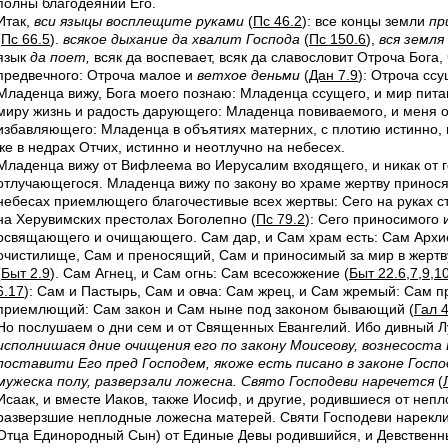
полны благодеяний Его.
Итак,
вси языцы восплещите руками
(
Пс 46.2
): все концы земли
пр
(
Пс 66.5
).
всякое дыхание да хвалит Господа
(
Пс 150.6
),
вся земля
язык
да поет,
всяк да воспевает, всяк да славословит Отроча Бога
предвечного: Отроча малое и
ветхое деньми
(
Дан 7.9
): Отроча ссу
Младенца вижу, Бога моего познаю: Младенца ссущего, и мир пит
миру жизнь и радость дарующего: Младенца повиваемого, и меня о
избавляющего: Младенца в объятиях матерних, с плотию истинно, и
же в недрах Отчих, истинно и неотлучно на небесех.
Младенца вижу от Вифлеема во Иерусалим входящего, и никак от 
отлучающегося. Младенца вижу по закону во храме жертву принося
небесах приемлющего благочестивые всех жертвы: Сего на руках с
на Херувимских престолах Боголепно (
Пс 79.2
): Сего приносимого 
освящающего и очищающего. Сам дар, и Сам храм есть: Сам Архи
очистилище, Сам и преносящий, Сам и приносимый за мир в жертву
(
Быт 2.9
). Сам Агнец, и Сам огнь: Сам всесожжение (
Быт 22.6,7,9,1
6.17
): Сам и Пастырь, Сам и овча: Сам жрец, и Сам жремый: Сам 
приемлющий: Сам закон и Сам ныне под законом бывающий (
Гал 4
Но послушаем о дни сем и от Священных Евангелий. Ибо дивный Лу
исполнишася дние очищения его по закону Моисеову, вознесоста 
поставити Его пред Господем, якоже есть писано в законе Госпо
мужеска полу, разверзали ложесна. Свято Господеви наречется
(
Исаак, и вместе Иаков, также Иосиф, и другие, родившиеся от непл
разверзшие неплодные ложесна матерей. Святи Господеви нареклис
Отца Единородный Сын) от Единые Девы родившийся, и Девственны