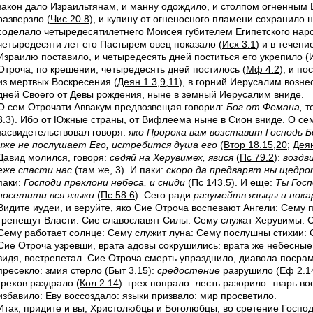
закон дало Израильтянам, и манну одождило, и столпом огненным 
разверзло (
Чис 20.8
), и купину от огненосного пламени сохранило 
соделало четыредесятилетнего Моисея губителем Египетского наро
четыредесяти лет его Пастырем овец показало (
Исх 3.1
) и в течен
Израилю поставило, и четыредесять дней поститься его укрепило (
Отроча, по крешении, четыредесять дней постилось (
Мф 4.2
), и п
из мертвых Воскресения (
Деян 1.3,9,11
), в горний Иерусалим возне
дней Своего от Девы рождения, ныне в земный Иерусалим вниде.
О сем Отрочати Аввакум предвозвещая говорил:
Бог от Фемана,
то
3.3
). Ибо от Южные страны, от Вифлеема ныне в Сион вниде. О с
засвидетельствовал говоря:
яко Пророка вам возставит Господь Б
иже не послушает Его, истребится душа его
(
Втор 18.15,20
;
Деян
Давид молился, говоря:
седяй на Херувимех, явися
(
Пс 79.2
):
воздви
еже спасти нас
(там же, 3). И паки:
скоро да предварят ны щедро
паки:
Господи преклони небеса, и сниди
(
Пс 143.5
). И еще:
Ты Госп
nocеmumu вся языки
(
Пс 58.6
). Сего ради
разумейтв языцы и пока
Видите иудеи, и веруйте, яко Сие Отроча воспевают Ангели: Сему 
трепещут Власти: Сие славославят Силы: Сему служат Херувимы: 
Сему работает солнце: Сему служит луна: Сему послушны стихии: 
Сие Отроча узревши, врата адовы сокрушились: врата же небесные 
видя, вострепетал. Сие Отроча смерть упразднило, диавола посрам
пресекло: змия стерло (
Быт 3.15
):
средостение
разрушило (
Еф 2.1
грехов раздрало (
Кол 2.14
): грех попрало: лесть разорило: тварь 
избавило: Еву воссоздало: языки призвало: мир просветило.
Итак, придите и вы, Христолюбцы и Боголюбцы, во сретение Господ