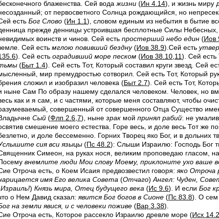
бесконечного блаженства. Сей вода
жизни
(
Ин 4.14
), и жизнь миру
несозданный; от первосветного Солнца рождающийся, но непресе
Сей есть
Бог Слово
(
Ин 1.1
), словом единым из небытия в бытие в
денница прежде денницы устроившая бесплотные Силы Небесных, 
невидимых воинств и чинов. Сей есть
npoсmepшuй небо един
(
Иов 
земле. Сей есть
мглою noвивший бездну
(
Иов 38.9
).Сей есть
утвер
135.6
). Сей есть
оградивший море песком
(
Иов 38.10,11
). Сей есть
тьмы
(
Быт 1.4
). Сей есть Тот, Который составил круги звезд. Сей е
мысленный, мир премудростью сотворил. Сей есть Тот, Который р
брения сложил и изобразил человека (
Быт 2.7
). Сей есть Тот, Кото
и ныне Сам По образу нашему сделался человеком. Человек, но вм
весь как и я сам, и с частями, которые меня составляют, чтобы очис
разумеваемый, совершенный от совершенного Отца Существо им
Владычне
Сый
(
Флп 2.6,7
), ныне
зрак
мой
принял paбuй
: не умали
освятив смешение моего естества. Горе весь, и доле весь Тот же 
безлетно, и доле бессеменно. Горних Творец яко Бог, и в дольних т
Услышите сия вcu языцы
(
Пс 48.2
): Слыши Израилю: Господь Бог тв
Священник Симеон, на руках нося, великим проповедаю гласом, на
Посему
внемлите люди Мои слову Моему, приклоните ухо ваше в
Сие Отроча есть, о Коем Исаия предвозвестил говоря:
яко Отроча 
нарицается имя Его велика Совета
(
Отчаго
)
Ангел: Чуден, Сове
(
Израиль!
)
Князь мира, Отец будущего века
(
Ис 9.6
). И если
Бог к
что о Нем Давид сказал:
явится Бог богов в Сионе
(
Пс 83.8
). О се
Бог на земли явися, и с человеки поживе
(
Вар 3.38
).
Сие Отроча есть, Которое рассекло Израилю древле море (
Исх 14.