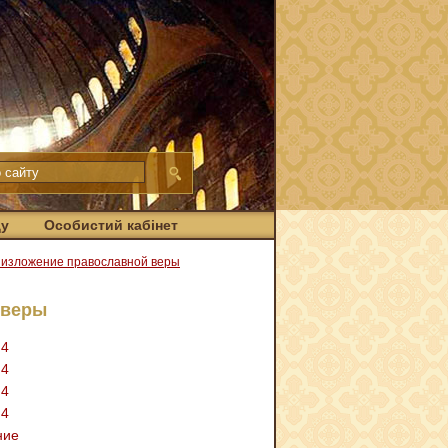
ду
Особистий кабінет
 изложение православной веры
 веры
 4
 4
 4
 4
ние