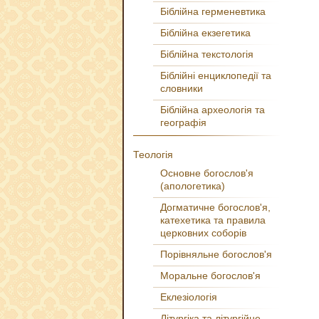
Біблійна герменевтика
Біблійна екзегетика
Біблійна текстологія
Біблійні енциклопедії та
словники
Біблійна археологія та
географія
Теологія
Основне богослов'я
(апологетика)
Догматичне богослов'я,
катехетика та правила
церковних соборів
Порівняльне богослов'я
Моральне богослов'я
Еклезіологія
Літургіка та літургійне