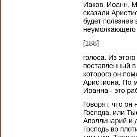
Иаков, Иоанн, М
сказали Аристио
будет полезнее в
неумолкающего
[188]
голоса. Из этог
поставленный в 
которого он по
Аристиона. По 
Иоанна - это ра
Говорят, что он
Господа, или Ты
Аполлинарий и д
Господь во плот