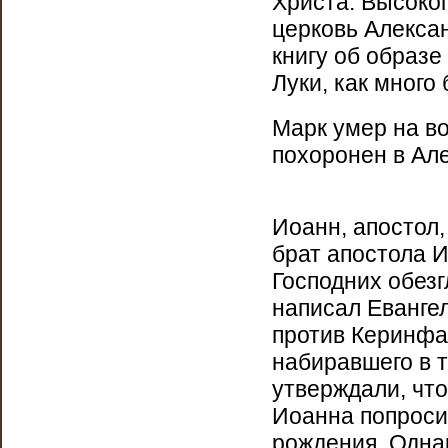
Христа. Высоко
церковь Алексан
книгу об образе
Луки, как много
Марк умер на в
похоронен в Але
Иоанн, апостол
брат апостола И
Господних обезг
написал Еванге
против Керинфа 
набиравшего в т
утверждали, чт
Иоанна попроси
рождения. Однак