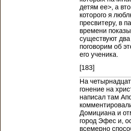
детям ее>, а вт
которого я люб
пресвитеру, в п
времени показыв
существуют два
поговорим об эт
его ученика.
[183]
На четырнадцат
гонение на хрис
написал там Ап
комментировали
Домициана и от
город Эфес и, о
всемерно спосо