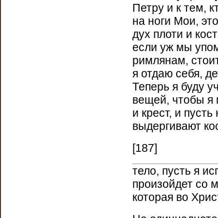
Петру и к тем, 
на ноги Мои, эт
дух плоти и кост
если уж мы упом
римлянам, стоит
я отдаю себя, д
Теперь я буду у
вещей, чтобы я 
и крест, и пуст
выдергивают кос
[187]
тело, пусть я и
произойдет со м
которая во Хрис