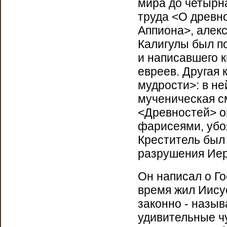
мира до четырн
труда <О древно
Аппиона>, алек
Калигулы был п
и написавшего 
евреев. Другая
мудрости>: в н
мученическая с
<Древностей> он
фарисеями, убо
Креститель был
разрушения Иер
Он написал о Г
время жил Иисус
законно - назыв
удивительные чу