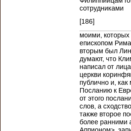
Филиппийцам го
сотрудниками
[186]
моими, которых 
епископом Рима
вторым был Лин,
думают, что Кл
написал от лиц
церкви коринфян
публично и, как
Посланию к Евр
от этого послан
слов, а сходств
также второе по
более ранними 
Аппионом>, зап