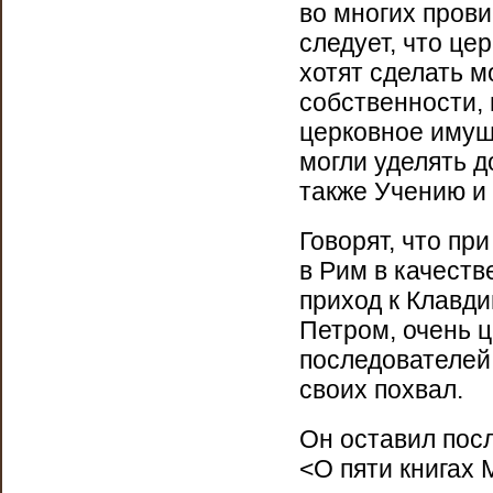
во многих прови
следует, что це
хотят сделать м
собственности, 
церковное имущ
могли уделять д
также Учению и 
Говорят, что пр
в Рим в качеств
приход к Клавди
Петром, очень ц
последователей
своих похвал.
Он оставил пос
<О пяти книгах