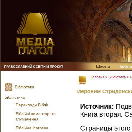
Школа
Біблі
ПРАВОСЛАВНИЙ ОСВІТНІЙ ПРОЄКТ
Головна
>
Бібліотека
>
Т
Бібліотека
Иероним Стридонски
Бібліїстика
Переклади Біблії
Источник:
Подв
Книга вторая. С
Біблійні коментарі та
тлумачення
Страницы этого
Біблійна ісагогіка