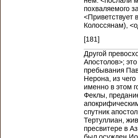
нем: <послали м
похваляемого з
<Приветствует в
Колоссянам), <о
[181]
Другой превосх
Апостолов>; это
пребывания Павл
Нерона, из чего
именно в этом г
Феклы, предани
апокрифическим
спутник апостол
Тертуллиан, жив
пресвитере в Аз
был осужден Иоа