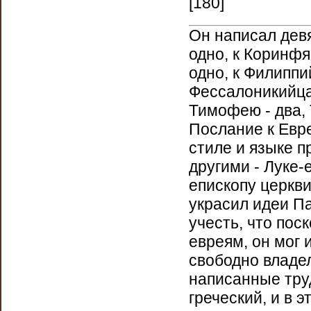
[180]
Он написал девя
одно, к Коринфя
одно, к Филиппий
Фессалоникийцам
Тимофею - два, 
Послание к Евре
стиле и языке 
другими - Луке-
епископу церкви
украсил идеи П
учесть, что пос
евреям, он мог 
свободно владе
написанные тру
греческий, и в э