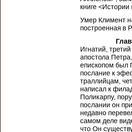
книге <Истории 
Умер Климент на
построенная в Р
Гла
Игнатий, третий
апостола Петра,
епископом был 
послание к эфес
траллийцам, чет
написал к фила
Поликарпу, пор
послании он при
недавно перевел
самом деле виде
что Он существу