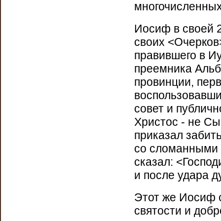
многочисленных,
Иосиф в своей 2
своих <Очерков>
правившего в Иу
преемника Альби
провинции, пер
воспользовавши
совет и публичн
Христос - не Сы
приказал забит
со сломанными н
сказал: <Господи
и после удара д
Этот же Иосиф 
святости и добр