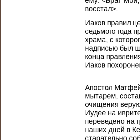
ему: <Брат Мой,
восстал>.
Иаков правил це
седьмого года 
храма, с которо
надписью был ш
конца правления
Иаков похоронен
Апостол Матфей
мытарем, соста
очищения верую
Иудее на иврит
переведено на г
наших дней в Ке
старательно со