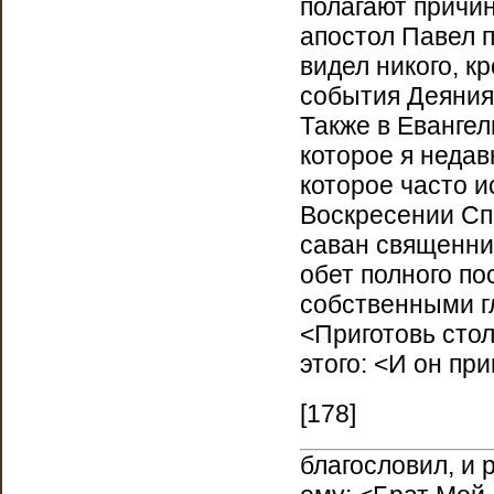
полагают причи
апостол Павел п
видел никого, к
события Деяния
Также в Евангел
которое я недав
которое часто и
Воскресении Спа
саван священник
обет полного по
собственными гл
<Приготовь стол
этого: <И он при
[178]
благословил, и 