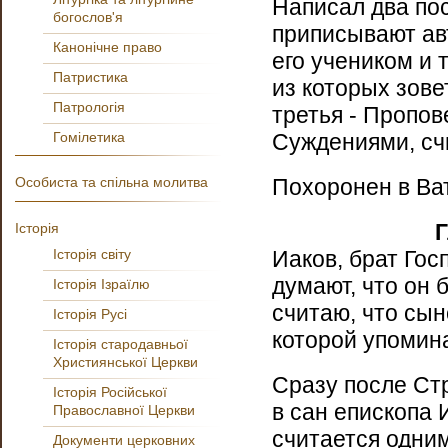
Написал два по
богослов'я
приписывают ав
Канонічне право
его учеником и 
Патристика
из которых зове
Патрологія
третья - Пропов
Гомілетика
Суждениями, сч
Особиста та спільна молитва
Похоронен в Ват
Історія
Історія світу
Иаков, брат Го
думают, что он 
Історія Ізраїлю
считаю, что сын
Історія Русі
которой упомина
Історія стародавньої
Християнської Церкви
Сразу после Ст
Історія Російської
в сан епископа
Православної Церкви
считается одним
Документи церковних