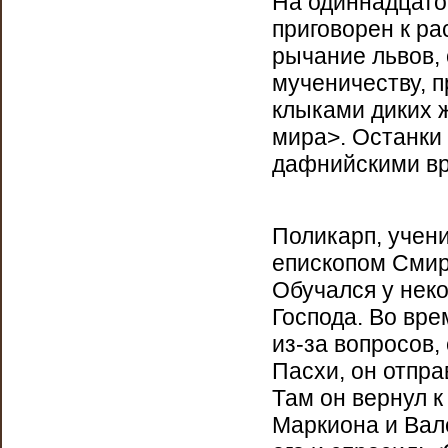
На одиннадцато
приговорен к р
рычание львов, 
мученичеству, 
клыками диких ж
мира>. Останки 
дафнийскими вр
Поликарп, учен
епископом Смир
Обучался у неко
Господа. Во вр
из-за вопросов,
Пасхи, он отпра
Там он вернул 
Маркиона и Вал