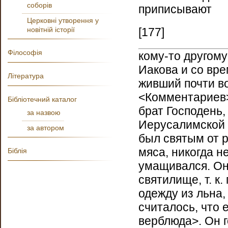
соборів
приписывают
Церковні утворення у
новітній історії
[177]
Філософія
кому-то другом
Иакова и со вре
Література
живший почти во
<Комментариев>
Бібліотечний каталог
брат Господень
за назвою
Иерусалимской 
за автором
был святым от р
мяса, никогда н
Біблія
умащивался. Он
святилище, т. к
одежду из льна,
считалось, что 
верблюда>. Он г