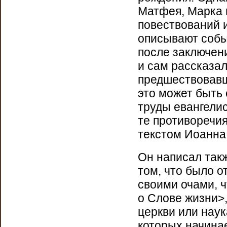
Матфея, Марка 
повествований и
описывают собы
после заключени
и сам рассказал
предшествовавш
это может быть 
труды евангелис
те противоречия
текстом Иоанна 
Он написал так
том, что было о
своими очами, ч
о Слове жизни>
церкви или наука
которых начина