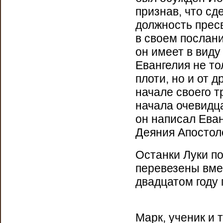
признав, что сд
должность пресв
в своем послан
он имеет в виду
Евангелия не то
плоти, но и от д
начале своего т
начала очевидц
он написал Еван
Деяния Апостоло
Останки Луки по
перевезены вме
двадцатом году
Марк, ученик и 