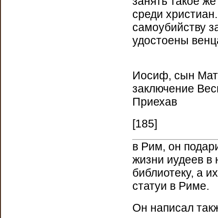
занять такое же
среди христиан
самоубийству за
удостоены венц
Иосиф, сын Мат
заключение Весп
Приехав
[185]
в Рим, он подар
жизни иудеев в
библиотеку, а и
статуи в Риме.
Он написал такж