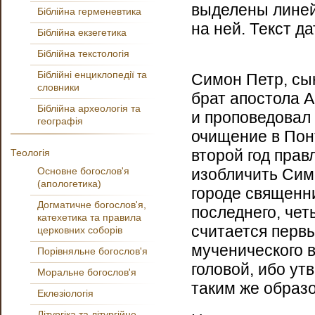
выделены линей
Біблійна герменевтика
на ней. Текст да
Біблійна екзегетика
Біблійна текстологія
Біблійні енциклопедії та
Симон Петр, сы
словники
брат апостола 
Біблійна археологія та
и проповедовал
географія
очищение в Понт
второй год прав
Теологія
Основне богослов'я
изобличить Сим
(апологетика)
городе священни
Догматичне богослов'я,
последнего, чет
катехетика та правила
считается перв
церковних соборів
мученического в
Порівняльне богослов'я
головой, ибо ут
Моральне богослов'я
таким же образом
Еклезіологія
Літургіка та літургійне