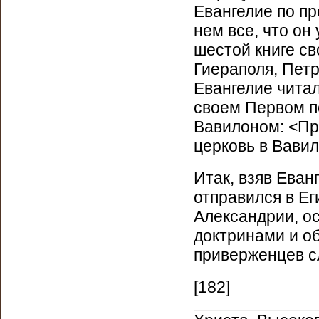
Евангелие по пр
нем все, что он
шестой книге св
Гиераполя, Петр
Евангелие читал
своем Первом п
Вавилоном: <При
церковь в Вавил
Итак, взяв Еван
отправился в Ег
Александрии, о
доктринами и об
приверженцев с
[182]