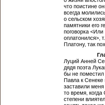
о жизни апостол
что поистине о
всегда молились
о сельском хозя
памятники его г
поговорка <Или
оплатонился>, т
Платону, так по
Гл
Луций Анней Се
дядя поэта Лук
бы не поместил 
Павла к Сенеке 
заставили меня 
то время, когд
степени влиятел