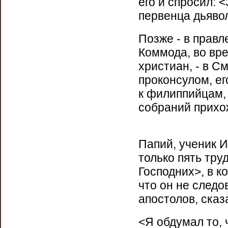
его и спросил: 
первенца дьяво
Позже - в прав
Коммода, во вре
христиан, - в С
проконсулом, ег
к филиппийцам, 
собраний прихо
Папий, ученик И
только пять тру
Господних>, в к
что он не след
апостолов, сказ
<Я обдумал то, 