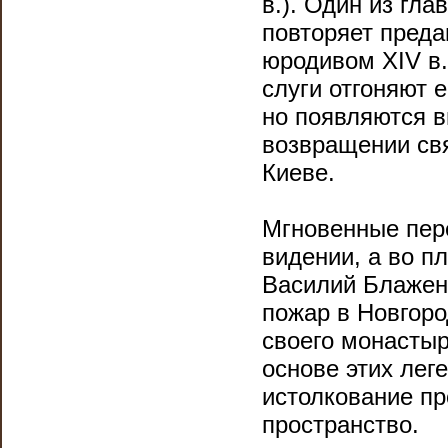
в.). Один из гла
повторяет преда
юродивом XIV в.
слуги отгоняют е
но появляются в
возвращении свя
Киеве.
Мгновенные пере
видении, а во п
Василий Блаженн
пожар в Новгоро
своего монастыр
основе этих лег
истолкование п
пространство.