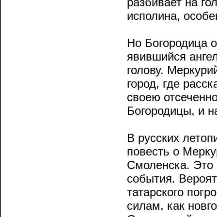
разбивает на го
исполина, особе
Но Богородица 
явившийся ангел
голову. Меркури
город, где расс
своею отсеченно
Богородицы, и н
В русских летоп
повесть о Мерку
Смоленска. Это 
события. Вероят
татарского погр
силам, как новг