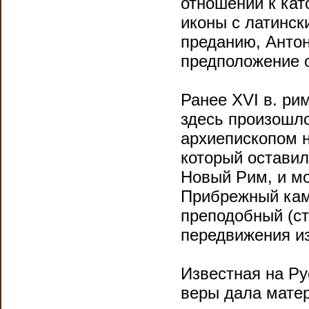
отношений к кат
иконы с латинс
преданию, Анто
предположение о
Ранее XVI в. ри
здесь произошл
архиепископом 
который оставил
Новый Рим, и мо
Прибрежный каме
преподобный (ст
передвижения из
Известная на Ру
веры дала матер