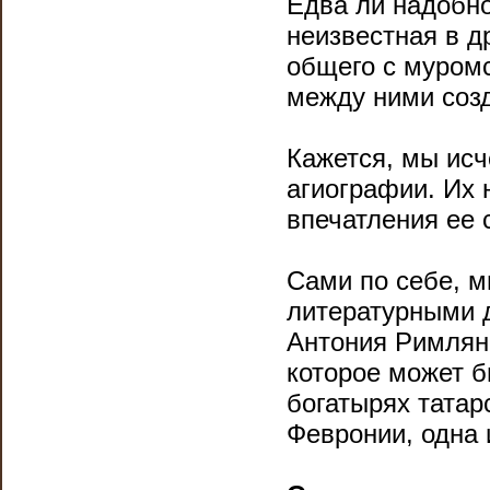
Едва ли надобно
неизвестная в д
общего с муромс
между ними соз
Кажется, мы исч
агиографии. Их 
впечатления ее с
Сами по себе, м
литературными 
Антония Римлян
которое может б
богатырях татар
Февронии, одна 