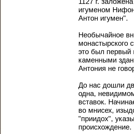
1127 г. заложена
игуменом Нифонт
Антон игумен".
Необычайное вн
монастырского с
это был первый 
каменными здан
Антония не гово
До нас дошли дв
одна, невидимом
вставок. Начина
во мнисех, изыдо
"приидох", указ
происхождение.