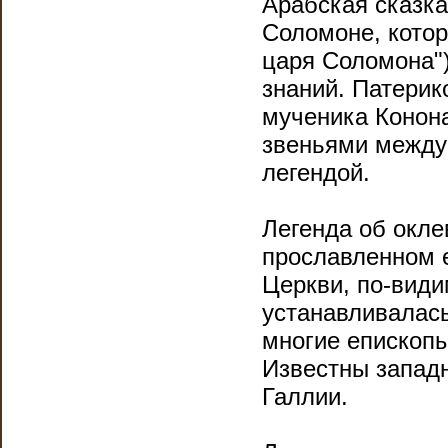
Арабская сказка
Соломоне, котор
царя Соломона")
знаний. Патерик
мученика Конон
звеньями между
легендой.
Легенда об окле
прославленном 
Церкви, по-видим
устанавливалась
многие епископ
Известны западн
Галлии.