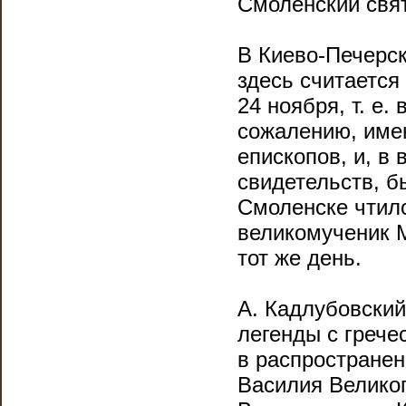
Смоленский свят
В Киево-Печерс
здесь считаетс
24 ноября, т. е.
сожалению, имен
епископов, и, в 
свидетельств, б
Смоленске чтил
великомученик М
тот же день.
А. Кадлубовский
легенды с грече
в распростране
Василия Велико