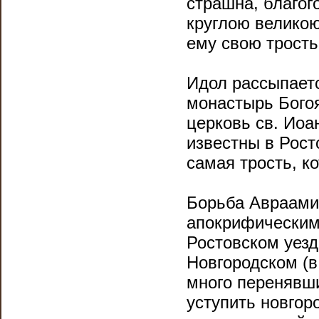
страшна, благог
круглою великою
ему свою трость
Идол рассыпаетс
монастырь Богоя
церковь св. Иоа
известны в Рост
самая трость, к
Борьба Авраами
апокрифическим 
Ростовском уезд
Новгородском (в
много перенявши
уступить новгор