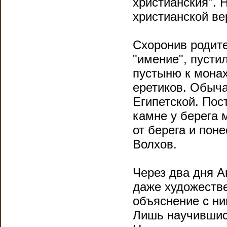
христианския". 
христианской ве
Схоронив родите
"имение", пусти
пустыню к монах
еретиков. Обыча
Египетской. Пос
камне у берега 
от берега и пон
Волхов.
Через два дня А
даже художеств
объяснение с ни
Лишь научившись