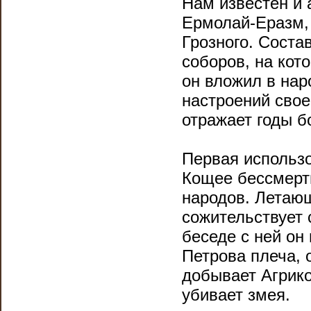
Нам известен и 
Ермолай-Еразм,
Грозного. Соста
соборов, на кот
он вложил в нар
настроений свое
отражает годы б
Первая использо
Кощее бессмерт
народов. Летающ
сожительствует 
беседе с ней он
Петрова плеча, о
добывает Агриков
убивает змея.