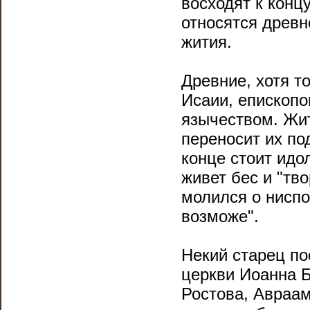
восходят к конц
относятся древн
жития.
Древние, хотя т
Исаии, епископо
язычеством. Жит
переносит их по
конце стоит ид
живет бес и "т
молился о ниспо
возможе".
Некий старец по
церкви Иоанна Б
Ростова, Авраам