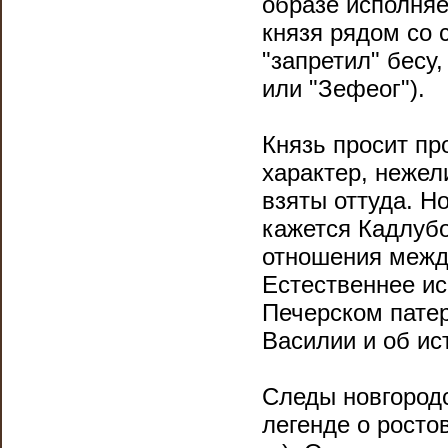
образе исполняе
князя рядом со 
"запретил" бесу
или "Зефеог").
Князь просит пр
характер, нежел
взяты оттуда. Н
кажется Кадлуб
отношения между
Естественнее ис
Печерском патер
Василии и об ис
Следы новгородс
легенде о рост