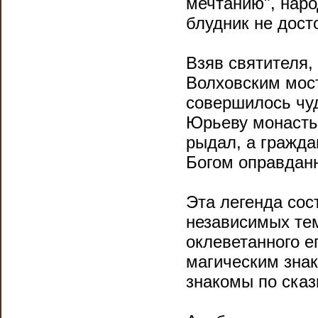
мечтанию", наро
блудник не дост
Взяв святителя,
Волховским мост
совершилось чуд
Юрьеву монасты
рыдал, а гражда
Богом оправданн
Эта легенда сос
независимых тем
оклеветанного е
магическим знак
знакомы по сказ