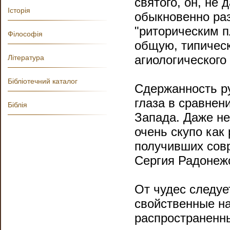
святого, он, не
Історія
обыкновенно ра
"риторическим п
Філософія
общую, типичес
агиологического
Література
Бібліотечний каталог
Сдержанность ру
глаза в сравнен
Біблія
Запада. Даже не
очень скупо как
получивших сов
Сергия Радонежс
От чудес следуе
свойственные на
распространенн