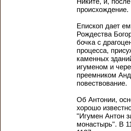
Никите, и, посл
происхождение.
Епископ дает е
Рождества Бого
бочка с драгоце
процесса, прису
каменных зданий
игуменом и чере
преемником Андр
повествование.
Об Антонии, осн
хорошо известно 
"Игумен Антон з
монастырь". В 11