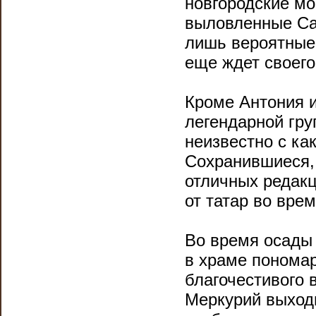
новгородские мо
выловленные Садк
лишь вероятные 
еще ждет своего
Кроме Антония 
легендарной гру
неизвестно с ка
Сохранившиеся, 
отличных редакц
от татар во вре
Во время осады
в храме пономар
благочестивого 
Меркурий выходи