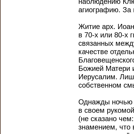
наблюдению Клю
агиографию. За
Житие арх. Иоан
в 70-х или 80-х 
связанных между
качестве отдель
Благовещенского
Божией Матери и
Иерусалим. Лишь
собственном см
Однажды ночью 
в своем рукомой
(не сказано чем
знамением, что 