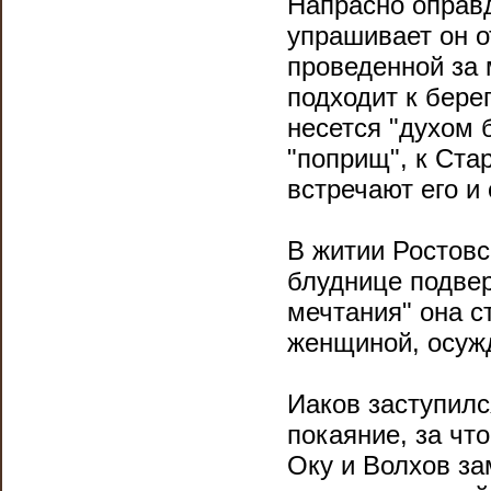
Напрасно оправд
упрашивает он о
проведенной за 
подходит к бере
несется "духом 
"поприщ", к Ста
встречают его и
В житии Ростовск
блуднице подвер
мечтания" она с
женщиной, осужд
Иаков заступилс
покаяние, за что
Оку и Волхов за