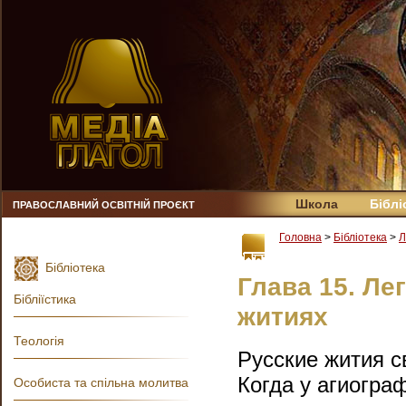
Школа
Біблі
ПРАВОСЛАВНИЙ ОСВІТНІЙ ПРОЄКТ
Головна
>
Бібліотека
>
Л
Бібліотека
Глава 15. Ле
Бібліїстика
житиях
Теологія
Русские жития 
Когда у агиогра
Особиста та спільна молитва