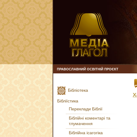
ПРАВОСЛАВНИЙ ОСВІТНІЙ ПРОЄКТ
Бібліотека
Х
Бібліїстика
Переклади Біблії
Біблійні коментарі та
тлумачення
Біблійна ісагогіка