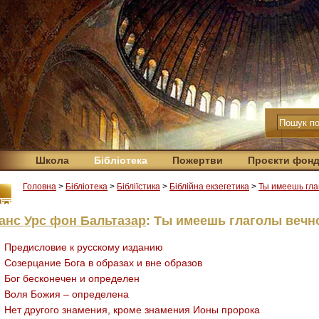
Школа
Бібліотека
Пожертви
Проєкти фон
Головна
>
Бібліотека
>
Бібліїстика
>
Біблійна екзегетика
>
Ты имеешь гла
анс Урс фон Бальтазар
: Ты имеешь глаголы вечн
Предисловие к русскому изданию
Созерцание Бога в образах и вне образов
Бог бесконечен и определен
Воля Божия – определена
Нет другого знамения, кроме знамения Ионы пророка