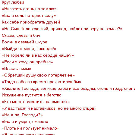
Круг любви
«Низвесть огонь на землю»
«Если соль потеряет силу»
Как себе приобретать друзей
«Но Сын Человеческий, пришед, найдет ли веру на земле?»
Слава, слезы и бич
Волки в овечьей шкуре
«Выйди от меня, Господи!»
«Не горело ли в нас сердце наше?»
«Если я хочу, он пребыл»
«Власть тьмы»
«Обретший душу свою потеряет ее»
«Тогда соблазн креста прекратился бы»
«Хвалите Господа, великие рабы и все бездны, огонь и град, снег 
Искушение пустится в бегство
«Кто может вместить, да вместит»
«У вас тысячи наставников, но не много отцов»
«Не я ли, Господи?»
«Если и умрет, оживет»
«Плоть ни пользует нимало»
«Я не знаю сего человека»