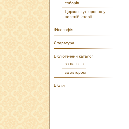
соборів
Церковні утворення у
новітній історії
Філософія
Література
Бібліотечний каталог
за назвою
за автором
Біблія