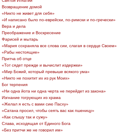
Святой Игнатий
Возвращение домой
«Никто не живет для себя»
«И написано было по-еврейски, по-римски и по-гречески»
Вера и дела
Преображение и Воскресение
Фарисей и мытарь
«Мария сохраняла все слова сии, слагая в сердце Своем»
«Рабы нестоящие»
Притча об отце
«Тот сядет прежде и вычислит издержки»
«Мир Божий, который превыше всякого ума»
«Никто не похитит их из рук Моих»
Бог терпения
«Ни одна йота ни одна черта не перейдет из закона»
Изгнание тогрующих из храма
«Желал я есть с вами сию Пасху»
«Сатана просил, чтобы сеять вас как пшеницу»
«Как слышу так и сужу»
Слава, исходящая от Единого Бога
«Без притчи же не говорил им»