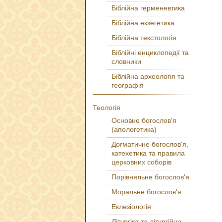
Біблійна герменевтика
Біблійна екзегетика
Біблійна текстологія
Біблійні енциклопедії та
словники
Біблійна археологія та
географія
Теологія
Основне богослов'я
(апологетика)
Догматичне богослов'я,
катехетика та правила
церковних соборів
Порівняльне богослов'я
Моральне богослов'я
Еклезіологія
Літургіка та літургійне