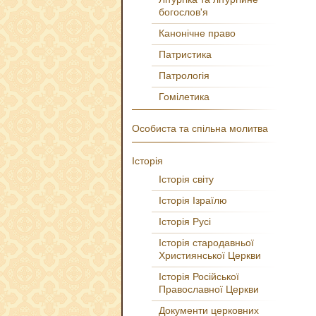
богослов'я
Канонічне право
Патристика
Патрологія
Гомілетика
Особиста та спільна молитва
Історія
Історія світу
Історія Ізраїлю
Історія Русі
Історія стародавньої
Християнської Церкви
Історія Російської
Православної Церкви
Документи церковних