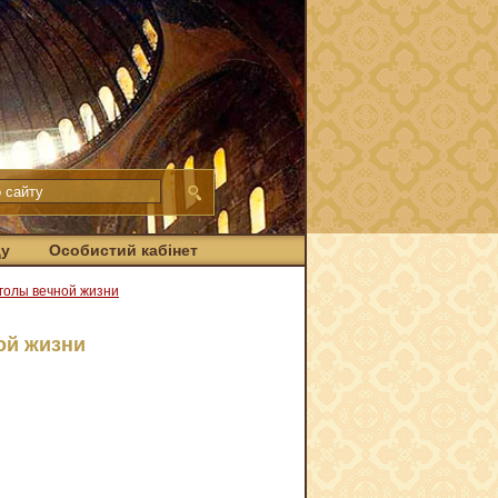
ду
Особистий кабінет
голы вечной жизни
ой жизни