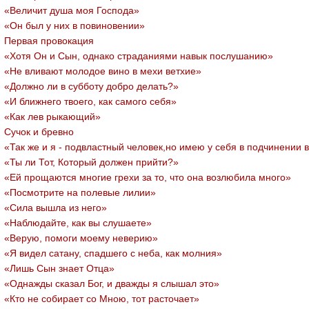
«Величит душа моя Господа»
«Он был у них в повиновении»
Первая провокация
«Хотя Он и Сын, однако страданиями навык послушанию»
«Не вливают молодое вино в мехи ветхие»
«Должно ли в субботу добро делать?»
«И ближнего твоего, как самого себя»
«Как лев рыкающий»
Сучок и бревно
«Так же и я - подвластный человек,но имею у себя в подчинении 
«Ты ли Тот, Который должен прийти?»
«Ей прощаются многие грехи за то, что она возлюбила много»
«Посмотрите на полевые лилии»
«Сила вышла из него»
«Наблюдайте, как вы слушаете»
«Верую, помоги моему неверию»
«Я видел сатану, спадшего с неба, как молния»
«Лишь Сын знает Отца»
«Однажды сказал Бог, и дважды я слышал это»
«Кто не собирает со Мною, тот расточает»