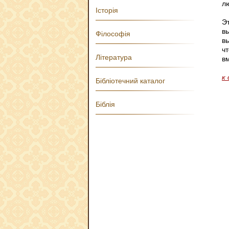
л
Історія
Э
вы
Філософія
вы
чт
Література
в
к
Бібліотечний каталог
Біблія