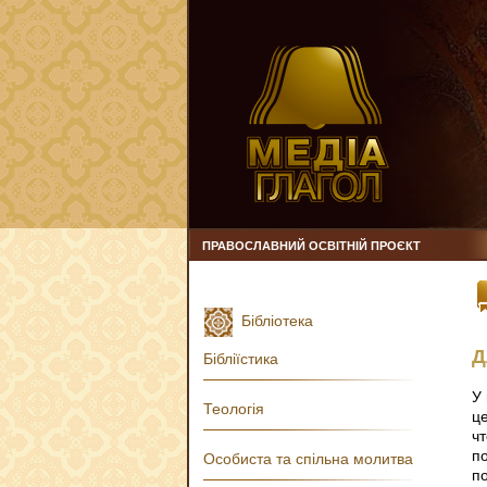
ПРАВОСЛАВНИЙ ОСВІТНІЙ ПРОЄКТ
Бібліотека
Д
Бібліїстика
У
Теологія
ц
чт
по
Особиста та спільна молитва
по