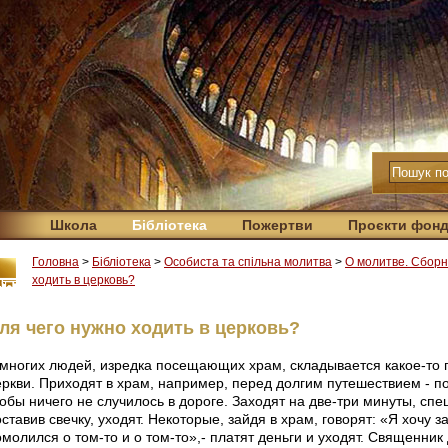
Школа
Бібліотека
Пожертви
Проєкти фон
Головна
>
Бібліотека
>
Особиста та спільна молитва
>
О молитве. Сборн
ходить в церковь?
ля чего нужно ходить в церковь?
 многих людей, изредка посещающих храм, складывается какое-то 
еркви. Приходят в храм, например, перед долгим путешествием - по
обы ничего не случилось в дороге. Заходят на две-три минуты, спе
ставив свечку, уходят. Некоторые, зайдя в храм, говорят: «Я хочу 
молился о том-то и о том-то»,- платят деньги и уходят. Священник