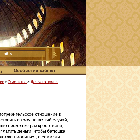
ду
Особистий кабінет
ик
>
О молитве
>
Для чего нужно
потребительское отношение к
ставить свечку на всякий случай,
шно несколько раз крестятся и,
заплатить деньги, чтобы батюшка
 должен молиться, а сами эти