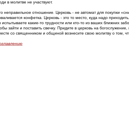
юди в молитве не участвуют.
то неправильное отношение. Церковь - не автомат для покупки «сни
валивается конфетка. Церковь - это то место, куда надо приходить,
 испытываете какие-то трудности или кто-то из ваших ближних забо
обы зайти и поставить свечку. Придите в церковь на богослужение,
месте со священником и общиной вознесите свою молитву о том, что
 оглавлению