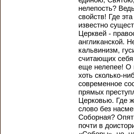
нелепость? Ведь
свойств! Где эт
известно сущест
Церквей - право
англиканской. Н
кальвинизм, гус
считающих себя
еще нелепее! О 
хоть сколько-ни
современное сос
прямых преступ
Церковью. Где ж
слово без насме
Соборная? Опять
почти в доистор
«Соборы», но, н