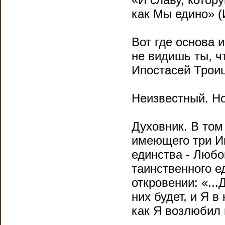
как Мы едино» (Ин
Вот где основа 
не видишь ты, чт
Ипостасей Трои
Неизвестный. Но
Духовник. В том
имеющего три И
единства - Любо
таинственного е
откровении: «..
них будет, и Я в 
как Я возлюбил в