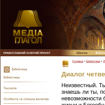
Школа
Біблі
ПРАВОСЛАВНИЙ ОСВІТНІЙ ПРОЄКТ
Головна
>
Бібліотека
>
Л
Бібліотека
Диалог четв
Бібліїстика
Неизвестный. Ты
Теологія
знаешь ли ты, п
невозможности 
Особиста та спільна молитва
жизни и Богооб