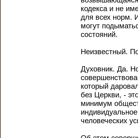
кодекса и не им
для всех норм. 
могут подыматьс
состояний.
Неизвестный. П
Духовник. Да. Но
совершенствован
который даровал
без Церкви, - э
минимум общест
индивидуальное
человеческих ус
Об этом соверше