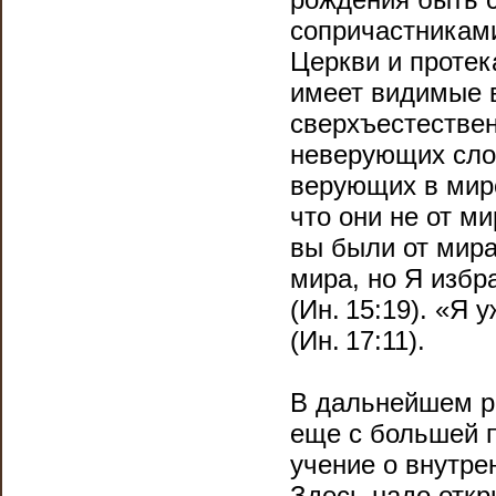
сопричастниками
Церкви и протек
имеет видимые 
сверхъестествен
неверующих сло
верующих в мирс
что они не от ми
вы были от мира
мира, но Я избр
(Ин. 15:19). «Я 
(Ин. 17:11).
В дальнейшем р
еще с большей 
учение о внутре
Здесь надо откр