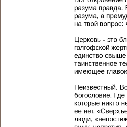
разума правда. 
разума, а прему
на твой вопрос:
Церковь - это б
голгофской жер
единство свыше
таинственное те
имеющее главою
Неизвестный. Все
богословие. Где
которые никто н
ее нет. «Сверх
люди, «непостиж
вижу, напротив,