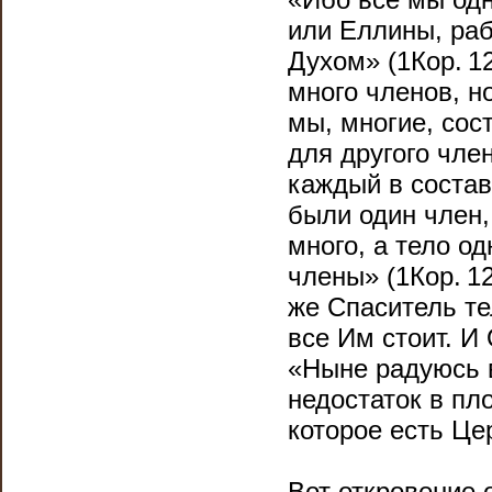
или Еллины, раб
Духом» (1Кор. 12
много членов, но
мы, многие, сос
для другого член
каждый в состав
были один член,
много, а тело од
члены» (1Кор. 12
же Спаситель тел
все Им стоит. И 
«Ныне радуюсь в
недостаток в пл
которое есть Цер
Вот откровение 