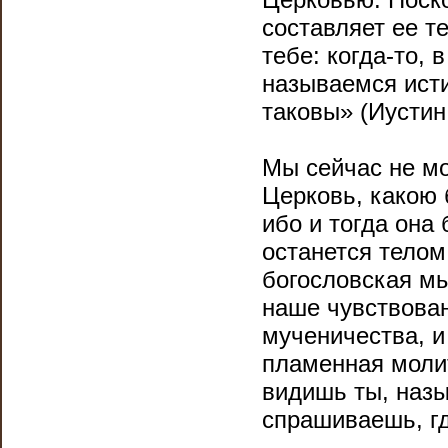
составляет ее т
тебе: когда-то,
называемся ист
таковы» (Иустин
Мы сейчас не мо
Церковь, какою 
ибо и тогда она
останется телом
богословская мы
наше чувствован
мученичества, и
пламенная молит
видишь ты, наз
спрашиваешь, гд