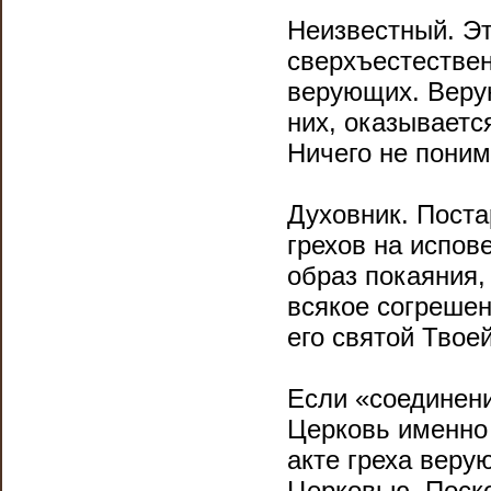
Неизвестный. Эт
сверхъестествен
верующих. Верую
них, оказывается
Ничего не пони
Духовник. Пост
грехов на испов
образ покаяния,
всякое согрешен
его святой Твое
Если «соединени
Церковь именно 
акте греха веру
Церковью. Поско