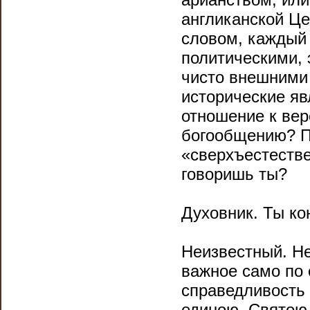
англиканской Це
словом, каждый
политическими,
чисто внешними 
исторические яв
отношение к ве
богообщению? П
«сверхъестестве
говоришь ты?
Духовник. Ты ко
Неизвестный. Не
важное само по
справедливость 
единою, Святою,