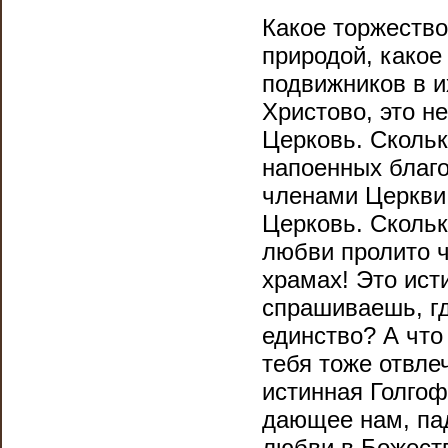
Какое торжество
природой, какое
подвижников в и
Христово, это н
Церковь. Сколь
напоенных благ
членами Церкви 
Церковь. Скольк
любви пролито 
храмах! Это ист
спрашиваешь, гд
единство? А что
тебя тоже отвле
истинная Голгоф
дающее нам, па
любви в Божеств