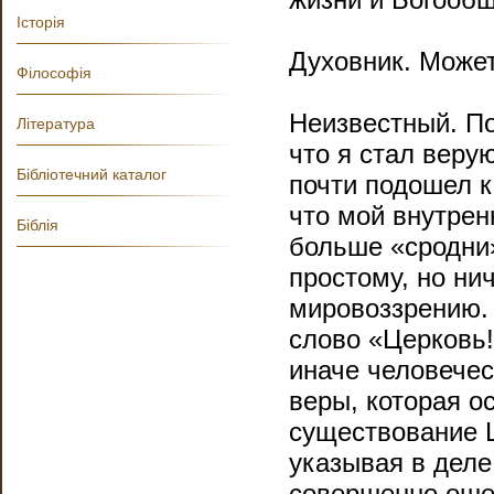
Історія
Духовник. Может
Філософія
Неизвестный. По
Література
что я стал веру
Бібліотечний каталог
почти подошел к
что мой внутре
Біблія
больше «сродни
простому, но н
мировоззрению.
слово «Церковь!
иначе человечес
веры, которая о
существование 
указывая в деле
совершенно оше