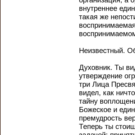
внутреннее един
такая же непост
воспринимаемая
воспринимаемом
Неизвестный. Об
Духовник. Ты ви
утверждение огр
три Лица Пресв
видел, как ничт
тайну воплощени
Божеское и един
премудрость ве
Теперь ты стоиш
задачей: принят