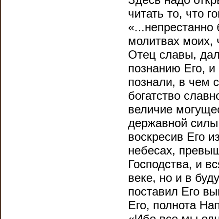
читать то, что г
«...непрестанно 
молитвах моих, 
Отец славы, дал
познанию Его, и
познали, в чем 
богатство славн
величие могущес
державной силы 
воскресив Его и
небесах, превыш
Господства, и в
веке, но и в буд
поставил Его вы
Его, полнота На
«Ибо все мы одн