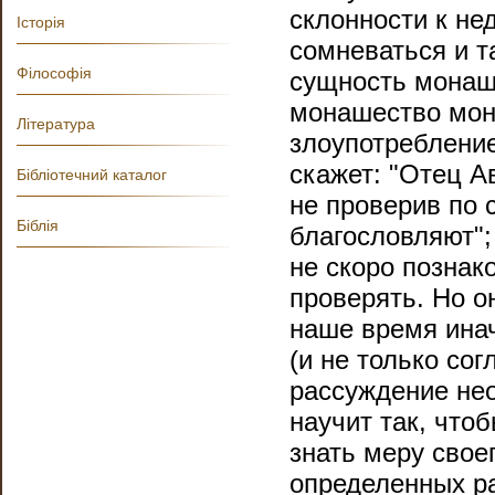
склонности к не
Історія
сомневаться и т
Філософія
сущность монаше
монашество мон
Література
злоупотребление
скажет: "Отец А
Бібліотечний каталог
не проверив по 
Біблія
благословляют";
не скоро познако
проверять. Но он
наше время инач
(и не только сог
рассуждение нео
научит так, что
знать меру свое
определенных ра