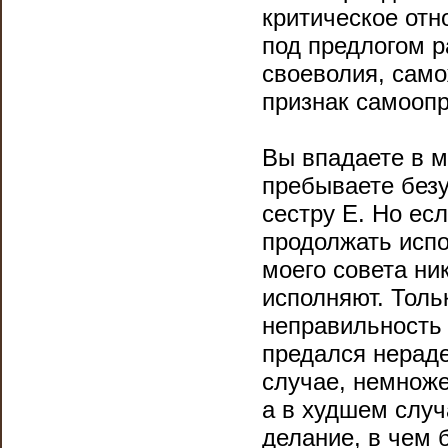
критическое отн
под предлогом р
своеволия, само
признак самооп
Вы впадаете в 
пребываете безу
сестру Е. Но есл
продолжать испо
моего совета ник
исполняют. Толь
неправильность 
предался нерад
случае, немнож
а в худшем случ
делание, в чем б