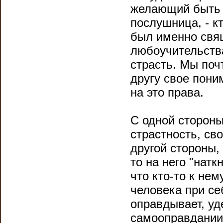
желающий быть в
послушница, - к
был именно свящ
любоучительства
страсть. Мы поч
другу свое пони
на это права.
С одной сторон
страстность, св
другой стороны,
то на него "натк
что кто-то к нем
человека при се
оправдывает, уд
самооправдании.