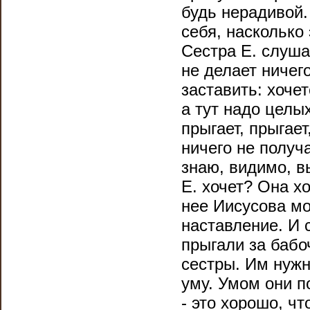
будь нерадивой.
себя, насколько
Сестра Е. слуша
не делает ничего
заставить: хочет
а тут надо целы
прыгает, прыгае
ничего не получа
знаю, видимо, вы
Е. хочет? Она х
нее Иисусова мо
наставление. И 
прыгали за бабо
сестры. Им нужн
уму. Умом они п
- это хорошо, чт