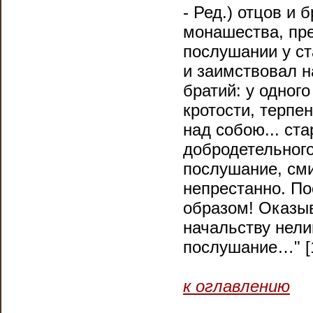
- Ред.) отцов и
монашества, пре
послушании у ст
и заимствовал н
братий: у одног
кротости, терпе
над собою... ст
добродетельного
послушание, сми
непрестанно. По
образом! Оказы
начальству нел
послушание…" [
к оглавлению