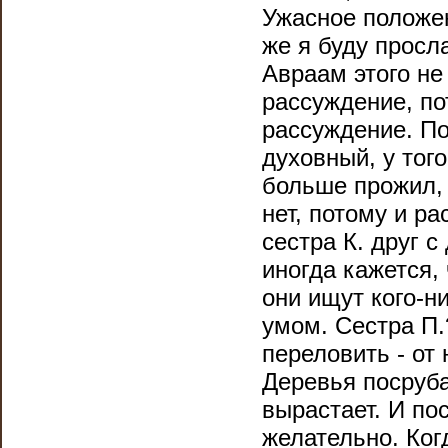
Ужасное положе
же я буду просл
Авраам этого не 
рассуждение, по
рассуждение. По
духовный, у тог
больше прожил, 
нет, потому и ра
сестра К. друг 
иногда кажется,
они ищут кого-н
умом. Сестра П.
переловить - от
Деревья посрубат
вырастает. И по
желательно. Ког