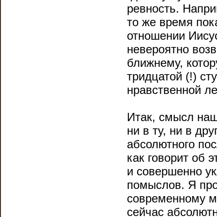
ревность. Напри
то же время пок
отношении Иисус
невероятно воз
ближнему, кото
тридцатой (!) ст
нравственной л
Итак, смысл наш
ни в ту, ни в др
абсолютного пос
как говорит об 
и совершенно ук
помыслов. Я про
современному мо
сейчас абсолют