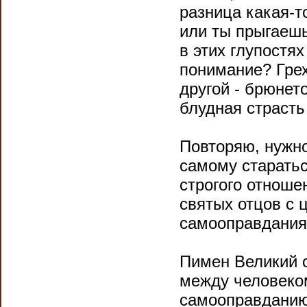
разница какая-т
или ты прыгаешь
в этих глупостя
понимание? Грех
другой - брюнето
блудная страсть
Повторяю, нужно
самому стараться
строгого отноше
святых отцов с 
самооправдания
Пимен Великий с
между человеком
самооправданию,