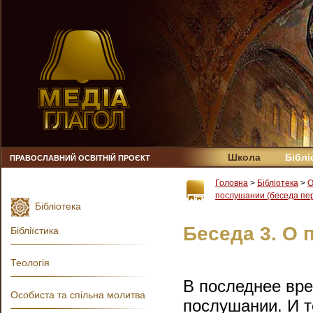
Школа
Біблі
ПРАВОСЛАВНИЙ ОСВІТНІЙ ПРОЄКТ
Головна
>
Бібліотека
>
О
послушании (беседа пе
Бібліотека
Беседа 3. О 
Бібліїстика
Теологія
В последнее вре
Особиста та спільна молитва
послушании. И т