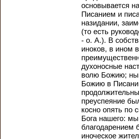
основывается н
Писанием и писа
назидании, заим
(то есть руково
- о. А.). В соб
иноков, в ином 
преимущественн
духоносные нас
волю Божию; ны
Божию в Писании
продолжительны
преуспеяние был
косно опять по 
Бога нашего: мы
благодарением 
иноческое жител