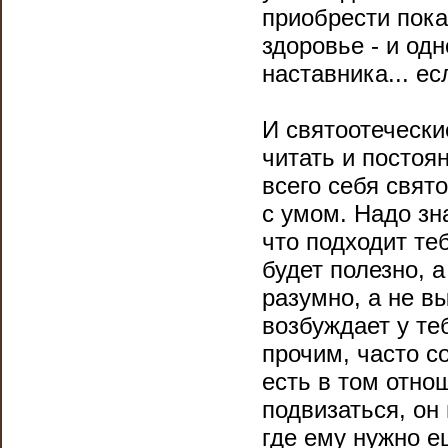
приобрести пок
здоровье - и од
наставника... е
И святоотечески
читать и постоя
всего себя свят
с умом. Надо зна
что подходит теб
будет полезно, 
разумно, а не в
возбуждает у те
прочим, часто 
есть в том отно
подвизаться, он
где ему нужно е