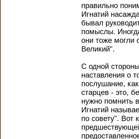
правильно поним
Игнатий насажда
бывал руководит
помыслы. Иногда
они тоже могли 
Великий".
С одной стороны
наставления о т
послушание, как
старцев - это, 
нужно помнить в
Игнатий называ
по совету". Вот 
предшествующей
предоставленно