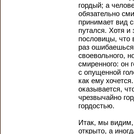
гордый; а челов
обязательно см
принимает вид с
путался. Хотя и
пословицы, что 
раз ошибаешься.
своевольного, н
смиренного: он 
с опущенной голо
как ему хочется.
оказывается, чт
чрезвычайно го
гордостью.
Итак, мы видим,
открыто, а иног