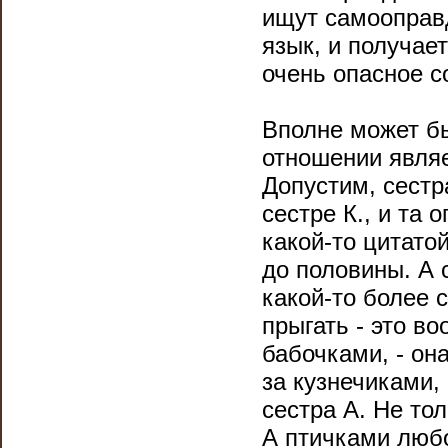
ищут самооправд
язык, и получае
очень опасное со
Вполне может бы
отношении являе
Допустим, сестр
сестре К., и та
какой-то цитато
до половины. А 
какой-то более с
прыгать - это в
бабочками, - он
за кузнечиками, 
сестра А. Не то
А птичками любо