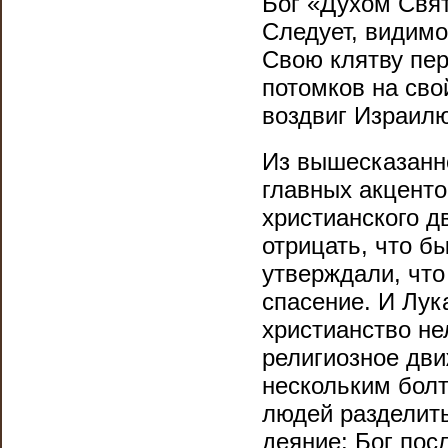
Бог «Духом Свя
Следует, видимо
Свою клятву пер
потомков на сво
воздвиг Израил
Из вышесказанно
главных акценто
христианского д
отрицать, что б
утверждали, что
спасение. И Лука
христианство не
религиозное дви
нескольким бол
людей разделить
деяние: Бог пос