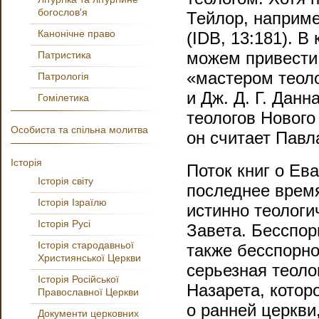
богослов'я
Тейлор, наприме
Канонічне право
(
IDB
, 13:181). 
можем привести 
Патристика
«мастером теоло
Патрологія
и Дж. Д. Г. Дан
Гомілетика
теологов Нового 
Особиста та спільна молитва
он считает Павл
Історія
Поток книг о Ев
Історія світу
последнее время
Історія Ізраїлю
истинно теологи
Історія Русі
Завета. Бесспор
Історія стародавньої
также бесспорно 
Християнської Церкви
серьезная теоло
Історія Російської
Назарета, котор
Православної Церкви
о ранней церкви
Документи церковних