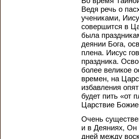
Во время Тайно
Ведя речь о пас
учениками, Иису
совершится в Ц
была праздника
деянии Бога, ос
плена. Иисус го
праздника. Осв
более великое о
времен, на Царс
избавления опять
будет пить «от 
Царствие Божи
Очень существен
и в Деяниях, Он
дней между воск