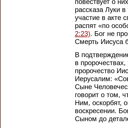
повествует о ни
рассказа Луки в 
участие в акте 
распят «по осо
2:23)
. Бог не пр
Смерть Иисуса б
В подтверждение
в пророчествах,
пророчество Иис
Иерусалим: «Сов
Сыне Человече
говорит о том, 
Ним, оскорбят, 
воскресении. Бо
Сыном до детал