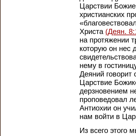
Царствии Божи
христианских п
«благовествовал
Христа
(Деян. 8:
на протяжении 
которую он нес 
свидетельствов
нему в гостиниц
Деяний говорит 
Царствие Божике
дерзновением н
проповедовал ле
Антиохии он учи
нам войти в Ца
Из всего этого 