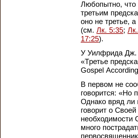
Любопытно, что 
третьим предска
оно не третье, 
(см.
Лк. 5:35
;
Лк.
17:25
).
У Уилфрида Дж. 
«Третье предска
Gospel
Accordin
В первом не соо
говорится: «Но п
Однако вряд ли 
говорит о Своей
необходимости 
много пострадат
первосвященника