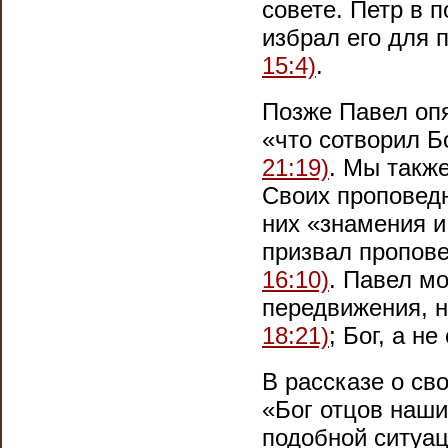
совете. Петр в 
избрал его для 
15:4)
.
Позже Павел оп
«что сотворил Б
21:19)
. Мы такж
Своих проповед
них «знамения и
призвал пропов
16:10)
. Павел м
передвижения, н
18:21)
; Бог, а н
В рассказе о св
«Бог отцов наш
подобной ситуац