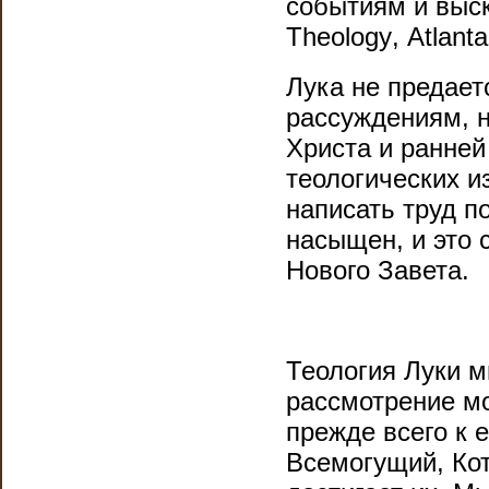
событиям и выс
Theology
,
Atlanta
Лука не предает
рассуждениям, н
Христа и ранней
теологических и
написать труд по
насыщен, и это 
Нового Завета.
Теология Луки м
рассмотрение мо
прежде всего к е
Всемогущий, Кот