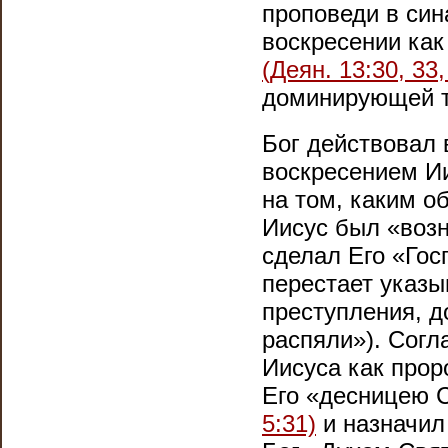
проповеди в син
воскресении как
(Деян. 13:30, 33,
доминирующей т
Бог действовал 
воскресением Ии
на том, каким о
Иисус был «воз
сделал Его «Гос
перестает указы
преступления, д
распяли»). Согл
Иисуса как прор
Его «десницею 
5:31)
и назначил