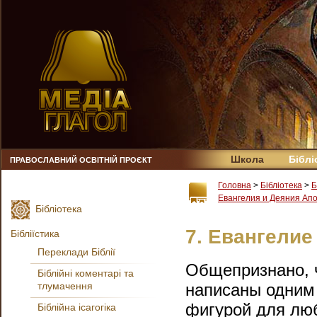
Школа
Біблі
ПРАВОСЛАВНИЙ ОСВІТНІЙ ПРОЄКТ
Головна
>
Бібліотека
>
Б
Евангелия и Деяния Ап
Бібліотека
7. Евангелие
Бібліїстика
Переклади Біблії
Общепризнано, ч
Біблійні коментарі та
тлумачення
написаны одним 
фигурой для люб
Біблійна ісагогіка