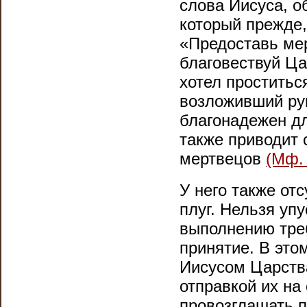
слова Иисуса, о
который прежде,
«Предоставь мер
благовествуй Ц
хотел проститьс
возложивший рук
благонадежен д
также приводит 
мертвецов
(Мф. 
У него также от
плуг. Нельзя упу
выполнению тре
принятие. В это
Иисусом Царств
отправкой их на
провозглашать 