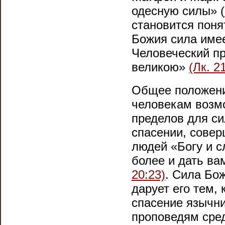
одесную силы» (
становится поня
Божия сила имее
Человеческий пр
великою»
(Лк. 2
Общее положени
человекам возм
пределов для си
спасении, совер
людей «Богу и с
более и дать в
20:23)
. Сила Бо
дарует его тем, 
спасение язычни
проповедям сред