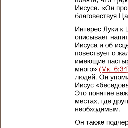
Иисуса. «Он про
благовествуя Ц
Интерес Луки к 
описывает напит
Иисуса и об ис
повествует о жал
имеющие пастыря
много»
(Мк. 6:34
людей. Он упоми
Иисус «беседов
Это понятие важ
местах, где дру
необходимым.
Он также подчер