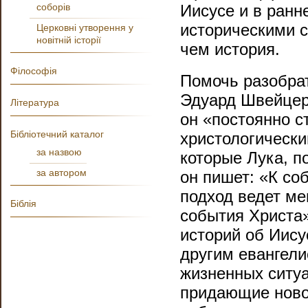
соборів
Иисусе и в ранн
историческими с
Церковні утворення у
новітній історії
чем история.
Філософія
Помочь разобрат
Эдуард Швейцер.
Література
он «постоянно 
Бібліотечний каталог
христологически
за назвою
которые Лука, по
за автором
он пишет: «К со
подход ведет ме
Біблія
события Христа»
историй об Иису
другим евангели
жизненных ситуа
придающие ново