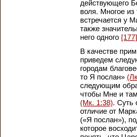
действующего Бо
воля. Многое из 
встречается у М
также значитель
него одного
[177
В качестве прим
приведем следу
городам благове
то Я послан»
(Лк
следующим обра
чтобы Мне и там
(Мк. 1:38)
. Суть
отличие от Марк
(«Я послан»), п
которое восходи
понять, что Цар