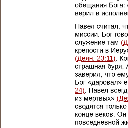
обещания Бога: 
верил в исполн
Павел считал, ч
миссии. Бог гов
служение там
(Д
крепости в Иеру
(Деян. 23:11)
. К
страшная буря, 
заверил, что ем
Бог «даровал» 
24)
. Павел всег
из мертвых»
(Де
сводятся только
конце веков. Он 
повседневной жи