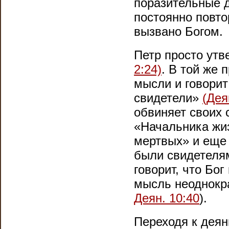
поразительные д
постоянно повто
вызвано Богом.
Петр просто утв
2:24)
. В той же 
мысли и говорит
свидетели»
(Дея
обвиняет своих 
«Начальника жиз
мертвых» и еще 
были свидетеля
говорит, что Бо
мысль неоднокра
Деян. 10:40
).
Переходя к деян