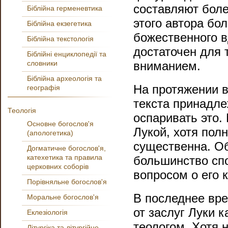
составляют боле
Біблійна герменевтика
этого автора бо
Біблійна екзегетика
божественного в
Біблійна текстологія
достаточен для 
Біблійні енциклопедії та
словники
вниманием.
Біблійна археологія та
На протяжении в
географія
текста принадле
Теологія
оспаривать это.
Основне богослов'я
Лукой, хотя пол
(апологетика)
существенна. О
Догматичне богослов'я,
катехетика та правила
большинство спо
церковних соборів
вопросом о его 
Порівняльне богослов'я
В последнее вре
Моральне богослов'я
от заслуг Луки к
Еклезіологія
теологом. Хотя 
Літургіка та літургійне