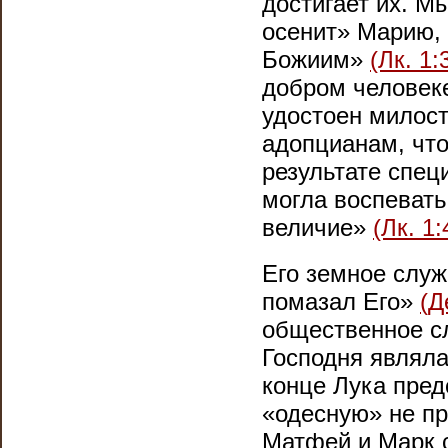
достигает их. М
осенит» Марию,
Божиим»
(Лк. 1:
добром человеке
удостоен милост
адопцианам, что
результате спец
могла воспевать
величие»
(Лк. 1:
Его земное служ
помазал Его»
(Д
общественное сл
Господня являл
конце Лука пре
«одесную» не пр
Матфей и Марк 