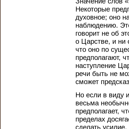
Значение слов «
Некоторые предп
духовное; оно н
наблюдению. Это
говорит не об э
о Царстве, и ни 
что оно по суще
предполагают, ч
наступление Цар
речи быть не мо
сможет предсказ
Но если в виду 
весьма необычн
предполагает, ч
пределах досяга
сделать усилие.