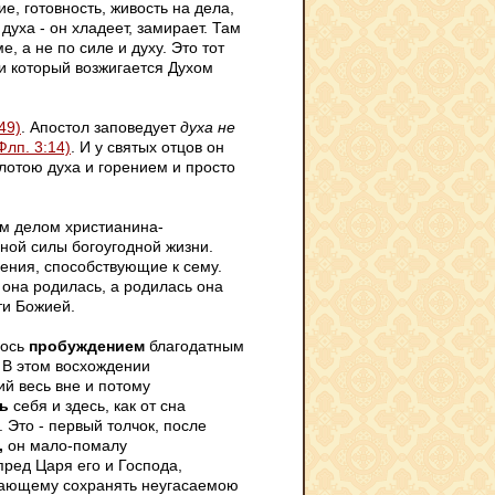
е, готовность, живость на дела,
 духа - он хладеет, замирает. Там
, а не по силе и духу. Это тот
и который возжигается Духом
:49)
. Апостол заповедует
духа не
Флп. 3:14)
. И у святых отцов он
лотою духа и горением и просто
ым делом христианина-
чной силы богоугодной жизни.
ения, способствующие к сему.
 она родилась, а родилась она
ти Божией.
лось
пробуждением
благодатным
 В этом восхождении
й весь вне и потому
ь
себя и здесь, как от сна
 Это - первый толчок, после
,
он мало-помалу
пред Царя его и Господа,
елающему сохранять неугасаемою