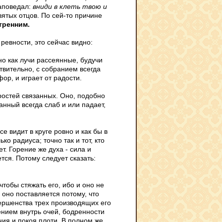
заповедал:
вниди в клеть твою и
святых отцов. По сей-то причине
тренним.
ревности, это сейчас видно:
но как лучи рассеянные, будучи
твительно, с собранием всегда
ор, и играет от радости.
ростей связанных. Оно, подобно
анный всегда слаб и или падает,
се видит в круге ровно и как бы в
о радиуса; точно так и тот, кто
т. Горение же духа - сила и
тся. Потому следует сказать:
чтобы стяжать его, ибо и оно не
 оно поставляется потому, что
вершенства трех производящих его
нием внутрь очей, бодренности
ия и покоя плоти. В полном же