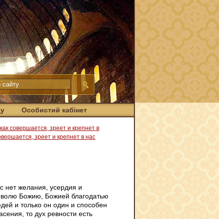
ду
Особистий кабінет
, как совершается, зреет и крепнет в
овершается, зреет и крепнет в нас
с нет желания, усердия и
ть волю Божию, Божией благодатью
едей и только он один и способен
сения, то дух ревности есть