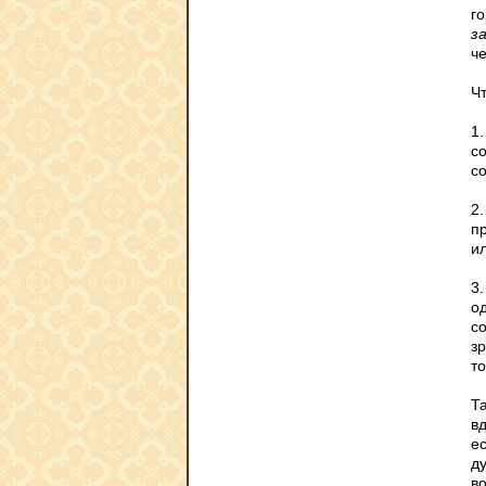
г
з
ч
Ч
1
с
со
2
п
ил
3.
од
с
зр
то
Та
в
е
д
в