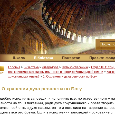
Школа
Бібліотека
Пожертви
Проєкти фон
Головна
>
Бібліотека
>
Література
>
Путь ко спасению
>
Отдел III. О том
нас христианская жизнь, или то же о порядке богоугодной жизни
>
Как с
христианская жизнь?
>
1. О хранении духа ревности по Богу
. О хранении духа ревности по Богу
добно исполнять заповеди, и исполнять все; но естественного у на
евности на то. В покаянии, ради духа сокрушенного и обета твори
зжжен сей огнь в духе нашем; он-то и есть сила на творение запов
дъять все это бремя. Если в исполнении заповедей - основание спа