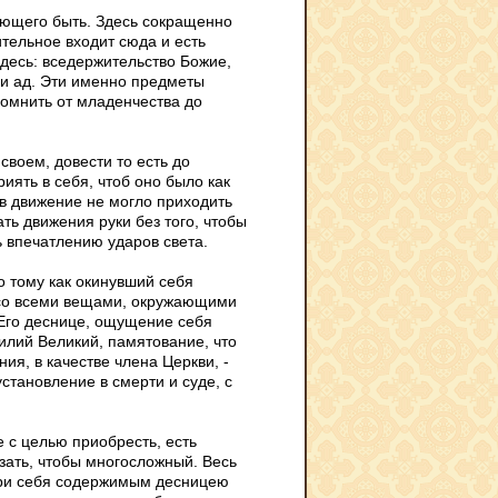
еющего быть. Здесь сокращенно
тельное входит сюда и есть
десь: вседержительство Божие,
й и ад. Эти именно предметы
помнить от младенчества до
воем, довести то есть до
риять в себя, чтоб оно было как
 в движение не могло приходить
ть движения руки без того, чтобы
ть впечатлению ударов света.
о тому как окинувший себя
 со всеми вещами, окружающими
 Его деснице, ощущение себя
илий Великий, памятование, что
ия, в качестве члена Церкви, -
установление в смерти и суде, с
е с целью приобресть, есть
зать, чтобы многосложный. Весь
Зри себя содержимым десницею