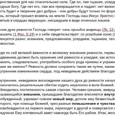
инственная для нас спасительная сила. Где он, там тщание, усерди
одные Богу. Где нет его, там все прекращается и падает: нет жизни
сть будет и творение дел добрых - они добры будут только по форме
гнь, который пришел возжечь на землю Господь наш Иисус Христос 
вятым в сердцах верующих, нисшедшим в виде огненных языков.
 сем духе ревности Господь говорит:
огнь приидох воврещи
(Лк. 12
гашать
(1 Фес. 5:19)
и о себе свидетельствует:
со усердием гоню
(
менуется разно: исканием, предложением, усердием, тщанием, теп
евностью.
удя по сей великой важности и великому значению ревности, перв
одвижника должно быть хранение сей ревности и усердия, как исто
ранить, следовательно, употреблять особого рода приемы и упражн
акие же именно? Ревность должно сохранять таким же путем, каким
нутренним изменением сердца, под невидимым действием благода
нутреннее, невидимое восхождение нашего духа до ревности нача
 окончилось решительным обетом ходить неуклонно в воле Божией.
облюдалась постепенность самая строгая. Человек-грешник, живущи
азывающийся
внешним,
пришедшею благодатию втесняется
внутр
робужденный, узревает совсем
новый мир,
дотоле ему безвестный.
оторого, при помощи Божией, чрез разные
помышления и чувства
ысвобождается из первого мира, переходит в другой и повергается 
редлагая Ему клятвенный завет навсегда быть Его рабом. Итак, ж