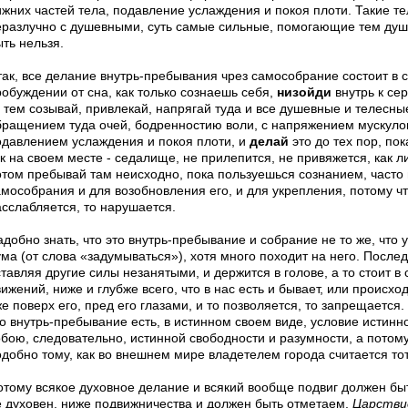
ижних частей тела, подавление услаждения и покоя плоти. Такие т
еразлучно с душевными, суть самые сильные, помогающие тем душ
ть нельзя.
так, все делание внутрь-пребывания чрез самособрание состоит в
робуждении от сна, как только сознаешь себя,
низойди
внутрь к сер
а тем созывай, привлекай, напрягай туда и все душевные и телесны
бращением туда очей, бодренностию воли, с напряжением мускулов 
одавлением услаждения и покоя плоти, и
делай
это до тех пор, пок
к на своем месте - седалище, не прилепится, не привяжется, как ли
отом пребывай там неисходно, пока пользуешься сознанием, часто
амособрания и для возобновления его, и для укрепления, потому ч
асслабляется, то нарушается.
адобно знать, что это внутрь-пребывание и собрание не то же, что
ума (от слова «задумываться»), хотя много походит на него. Послед
тавляя другие силы незанятыми, и держится в голове, а то стоит в
ижений, ниже и глубже всего, что в нас есть и бывает, или происход
же поверх его, пред его глазами, и то позволяется, то запрещаетс
то внутрь-пребывание есть, в истинном своем виде, условие истинн
обою, следовательно, истинной свободности и разумности, а потому
добно тому, как во внешнем мире владетелем города считается тот,
отому всякое духовное делание и всякий вообще подвиг должен бы
е духовен, ниже подвижничества и должен быть отметаем.
Царстви