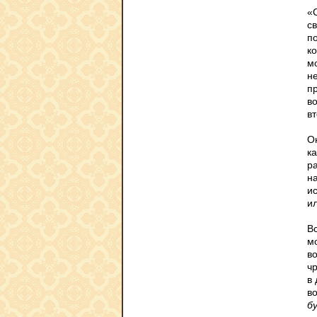
«
с
п
ко
мо
не
п
в
в
О
ка
ра
н
ис
ил
В
м
во
ч
в 
во
б