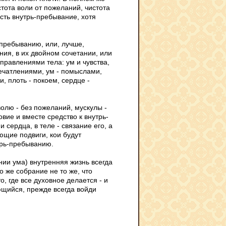
стота воли от пожеланий, чистота
есть внутрь-пребывание, хотя
-пребыванию, или, лучше,
ния, в их двойном сочетании, или
правлениями тела: ум и чувства,
ечатлениями, ум - помыслами,
 плоть - покоем, сердце -
волю - без пожеланий, мускулы -
ловие и вместе средство к внутрь-
сердца, в теле - связание его, а
ющие подвиги, кои будут
трь-пребыванию.
нии ума) внутренняя жизнь всегда
 же собрание не то же, что
, где все духовное делается - и
ющийся, прежде всегда войди