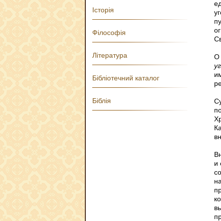
ед
Історія
уг
пу
о
Філософія
С
Література
О
у
и
Бібліотечний каталог
р
Біблія
С
п
Х
К
в
В
и
с
н
п
к
в
п