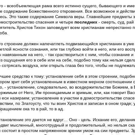
то - всеобъемлющая рама всего истинно сущего, бывающего и им
се содержание Божественного откровения. Все возможное и действи
десь. Это также содержание Символа веры. Главнейшие предметы з
омостроительство спасения и четыре
последних
- смерть, суд, ра
вятитель Христов Тихон заповедует всем христианам непрестанно 
оба.
то строение должен напечатлеть подвизающийся христианин в уме с
етлой ясности сознания, или так глубоко войти в него, или его восп
 навязанным на него, - так сраствориться с ним, чтобы сознание и
з ощущения его в себе или на себе, подобно тому как нельзя сдела
 сотрясать воздуха, или открыть глаза без того, чтобы не подлежа
учшее средство к тому: установление себя в этом строении, подобн
зором зрит себя установленным в известном мерном соотношении
го, - установление, следовательно, во вседержительстве Божием, в
ержимым от Него, Им проницаемым и зримым, или, как говорит Вас
 еси назираем; установление в участии в домостроительстве спасен
вствии, по Златоусту, что ты воин Христов и записан в оном граде; 
ращением ока то в рай, то в ад.
становление это дается не вдруг… Оно - цель. Искание его, делани
одвиг мысленный, многотрудный и продолжительный, но нельзя ска
н состоит в простом напряженном зрении умом на сии предметы. 