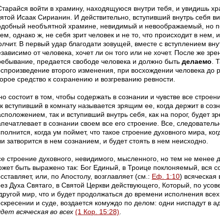
Старайся войти в храмину, находящуюся внутри тебя, и увидишь хр
вятой Исаак Сирианин. И действительно, вступивший внутрь себя в
одобный необъятной храмине, невидимый и невоображаемый, но п
ем, однако ж, не себя зрит человек и не то, что происходит в нем, 
лчит. В первый удар благодати зовущей, вместе с вступлением внут
зависимо от человека, хочет ли он того или не хочет. После же зрен
ребывание, предается свободе человека и должно быть
делаемо
. 
оспроизведение второго изменения, при восхождении человека до р
торое средство к сохранению и возгреванию ревности.
но состоит в том, чтобы содержать в сознании и чувстве все строе
к вступивший в комнату называется зрящим ее, когда держит в созн
сположением, так и вступивший внутрь себя, как на порог, будет зр
апечатлевает в сознании своем все его строение. Все, следователь
полнится, когда ум поймет, что такое строение духовного мира, ког
и затворится в нем сознанием, и будет стоять в нем неисходно.
се строение духовного, невидимого, мысленного, но тем не менее 
ожет быть выражено так: Бог Единый, в Троице поклоняемый, вся 
сставляет, или, по Апостолу, возглавляет (см.:
Еф. 1:10
) всяческая
рез Духа Святаго, в Святой Церкви действующего, Который, по усо
другой мир, что и будет продолжаться до времени исполнения всех,
скресении и суде, воздается комуждо по делом: одни ниспадут в ад
удет всяческая во всех
(1 Кор. 15:28)
.