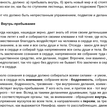
вность, должно: а) пребывать внутрь, б) зреть новый мир и в) стоя
рез кои он, как бы по ступеням лестницы, восшел к подножию Прест
от что должно быть непрестанным упражнением, подвигом и делан
. Внутрь-пребывание
гда наседка, нашедши зерно, дает знать об этом своим детенышам, 
том летят к ней и собираются своими клювами к той точке, где есть
жественная благодать воздействует на человека в сердце его, тогд
ознанием, а за ним и все силы души и тела. Отсюда - закон для вн
вое в сердце и собирай туда напряжением все силы души и тела. В
сть заключение сознания в сердце, напряженное же собрание туда 
ущественное средство, или делание, подвиг. Впрочем, они взаимно 
едполагают, так что одно без другого не бывает. Кто заключен в сер
т в сердце.
коло сознания в сердце должно собираться всеми силами - и умом,
ма в сердце есть
внимание
, собрание воли -
бодренность
, собран
нимание, бодренность, трезвение - три внутренних делания, коим
йствует внутрь-пребывание. У кого есть они, и притом все - тот внут
дного - тот вне. Вслед за такими деланиями душевными, туда же д
м соответствующие органы: так, за вниманием - обращение
внутрь
апряжение мускулов во всем теле, в направлениях к
персям
, за тр
окротных, как выражается Никифор, каких-то расслабляющих, движ