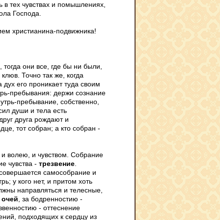
ть в тех чувствах и помышлениях,
ола Господа.
ием христианина-подвижника!
тогда они все, где бы ни были,
 клюв. Точно так же, когда
а дух его проникает туда своим
утрь-пребывания: держи сознание
нутрь-пребывание, собственно,
сил души и тела есть
друг друга рождают и
дце, тот собран; а кто собран -
 и волею, и чувством. Собрание
ие чувства -
трезвение
.
и совершается самособрание и
рь; у кого нет, и притом хоть
олжны направляться и телесные,
 очей
, за бодренностию -
езвенностию - оттеснение
ений, подходящих к сердцу из