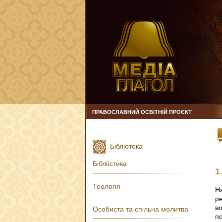
ПРАВОСЛАВНИЙ ОСВІТНІЙ ПРОЄКТ
Бібліотека
Бібліїстика
1
Теологія
На
р
во
Особиста та спільна молитва
по