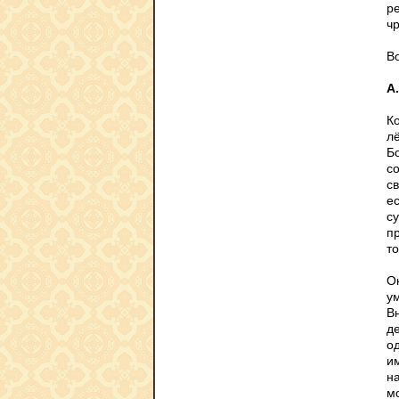
ре
ч
В
А
Ко
лё
Бо
с
с
е
с
пр
то
О
у
В
де
о
и
н
м