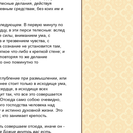
елесные делания, действуя
евным средствам, без коих им и
 следующем. В первую минуту по
дцу, в эти перси телесные: вслед
е силы, вниманием ума, с
и трезвением чувства, с
а сознание не установится там,
пкое что-либо к крепкой стене; и
 повторяя то же делание
то оно поминутно то
 углубление при размышлении, или
нее стоит только в исходище ума,
 сердце, в исходище всех
ит так, что все это совершается
я. Отсюда само собою очевидно,
ого господства человека над
 и истинно духовной жизни. Это
 кто занимает крепость.
ть совершаем отсюда, иначе он -
е Божие внутрь вас есть
,