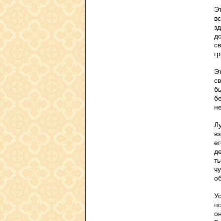
Э
в
з
д
с
гр
Э
св
бы
бе
не
Л
в
е
д
ты
чу
об
У
п
о