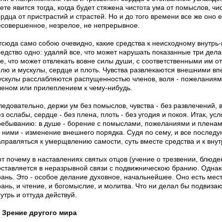
ете явится тогда, когда будет стяжена чистота ума от помыслов, чи
рдца от пристрастий и страстей. Но и до того времени все же оно 
есовершенное, незрелое, не непрерывное.
тсюда само собою очевидно, какие средства к неисходному внутрь
редство одно: удаляй все, что может нарушать показанные три дела
е, что может отвлекать вовне силы души, с соответственными им от
олю и мускулы, сердце и плоть. Чувства развлекаются внешними вп
ускулы расслабляются распущенностью членов, воля - пожеланиями,
леном или прилеплением к чему-нибудь.
ледовательно, держи ум без помыслов, чувства - без развлечений, 
з ослабы, сердце - без плена, плоть - без угодия и покоя. Итак, ус
ребыванию: в душе - борение с помыслами, пожеланиями и пленами 
а ними - изменение внешнего порядка. Судя по сему, и все последу
аправляться к умерщвлению самости, суть вместе средства и к вну
от почему в наставлениях святых отцов (учение о трезвении, блюде
оставляется в неразрывной связи с подвижническою бранию. Однако
ань. Это - особое делание духовное, начальнейшее. Оно есть место
рань, и чтение, и богомыслие, и молитва. Что ни делал бы подвиза
утрь и оттуда действуй.
. Зрение другого мира