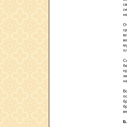
св
се
н
О
с
вс
в
м
п
С
бе
п
з
н
В
п
бр
б
вн
Б