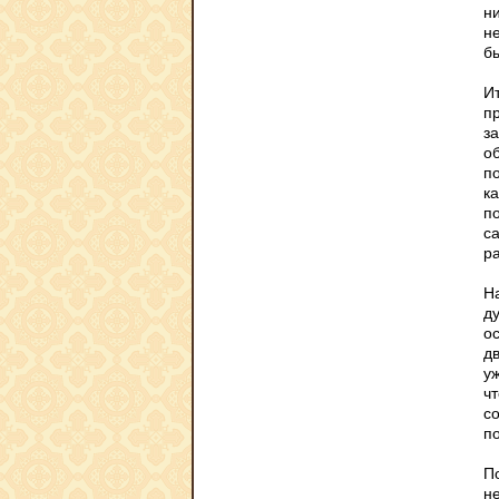
н
н
бы
И
п
з
о
п
ка
п
с
р
Н
д
ос
дв
у
ч
с
по
П
н