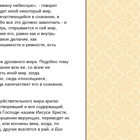
амину небесную», - говорит
идит иной некоторый мир,
ечатлеющийся в сознании, в
ибо все это должно замолчать - и
рь, открывается и сей мир,
ие его, равно как и внутрь-
Такое делание, как
ешимости и ревности, есть
ние духовного мира. Подобно тому
ании всю ее, со всем ее
еть иной мир, когда
но, сюда относящееся,
да напечатлеет его в сознании,
действительного мира кратко
сотворивший и вся содержащий,
 в Господе нашем Иисусе Христе,
вершении верующих, переводит их
 или кончины века, когда, по
, другие вселятся в рай, и
Бог