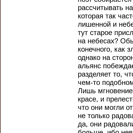
рассчитывать на
которая так час
лишенной и неб
тут старое прис
на небесах? Обы
конечного, как 
однако на сторо
альянс побеждае
разделяет то, ч
чем-то подобном
Лишь мгновение 
красе, и прелес
что они могли от
не только радов
да, они радовал
больше, ибо не