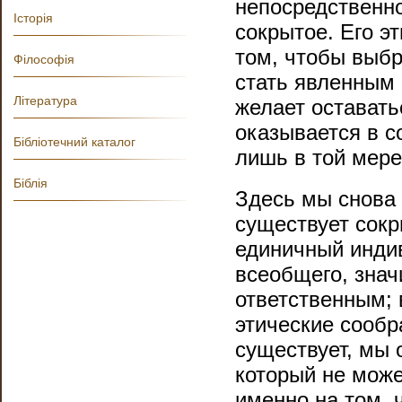
непосредственн
Історія
сокрытое. Его эт
том, чтобы выбр
Філософія
стать явленным 
Література
желает оставать
оказывается в с
Бібліотечний каталог
лишь в той мере
Біблія
Здесь мы снова 
существует сокр
единичный индив
всеобщего, знач
ответственным; 
этические сообр
существует, мы 
который не може
именно на том, 