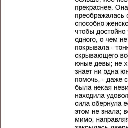
прекраснее. Она
преображалась о
способно женско
чтобы достойно 
одного, о чем н
покрывала - тонк
скрывающего все
юные девы; не х
знает ни одна ю
помочь, - даже 
была некая неви
находила удовол
сила обернула е
этом не знала; 
мимо, направляя
закрылась дверь