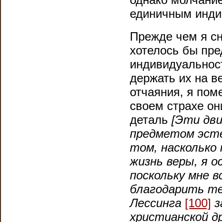
единичным инди
Прежде чем я сн
хотелось бы пре
индивидуальност
держать их на в
отчаяния, я пом
своем страхе он
деталь
[
Эти дви
предметом эсте
том, насколько
жизнь веры, я 
поскольку мне 
благодарить тех
Лессинга
[100]
з
христианской д