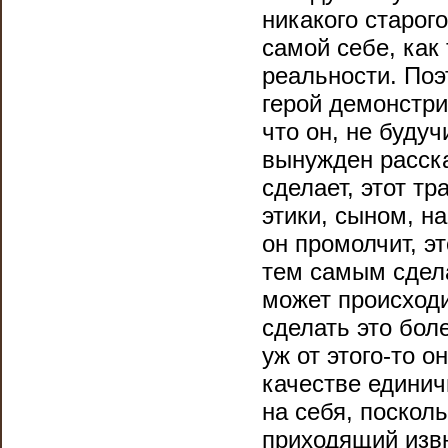
никакого старог
самой себе, как
реальности. Поэ
герой демонстри
что он, не будуч
вынужден расска
сделает, этот т
этики, сыном, н
он промолчит, эт
тем самым сдела
может происходи
сделать это боле
уж от этого-то о
качестве единич
на себя, посколь
приходящий извн