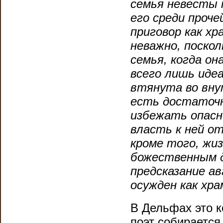
семья невесты 
его среди проч
приговор как х
неважно, поскол
семья, когда о
всего лишь идеа
втянута во вну
есть достаточн
избежать опасно
власть к ней от
кроме того, жиз
божественным д
предсказание ав
осужден как хр
В Дельфах это к
поэт собирается