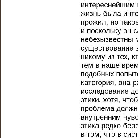
интереснейшим и
жизнь была инте
прожил, но тако
и поскольку он 
небезызвестны м
существование з
никому из тех, 
тем в наше врем
подобных попыто
категория, она р
исследование до
этики, хотя, что
проблема должн
внутренним чув
этика редко бер
в том, что в си