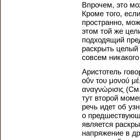
Впрочем, это мо
Кроме того, если
пространно, мож
этом той же цел
подходящий пред
раскрыть целый 
совсем никакого
Аристотель гово
οΰν του μονού μέρ
αναγνώρισις (См.
тут второй моме
речь идет об узн
о предшествующе
является раскры
напряжение в др