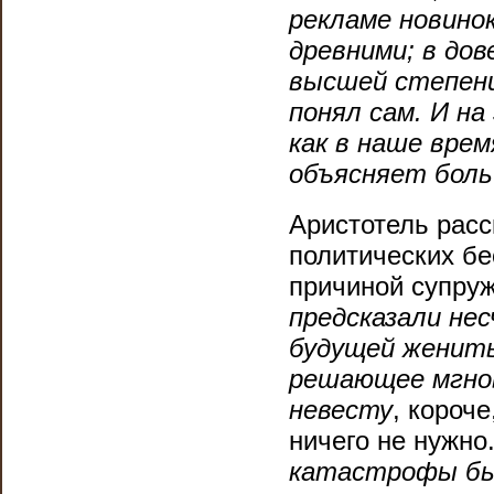
рекламе новино
древними; в дов
высшей степени
понял сам. И н
как в наше врем
объясняет больш
Аристотель расс
политических бе
причиной супруж
предсказали не
будущей женить
решающее мгнов
невесту
, короч
ничего не нужно
катастрофы бы