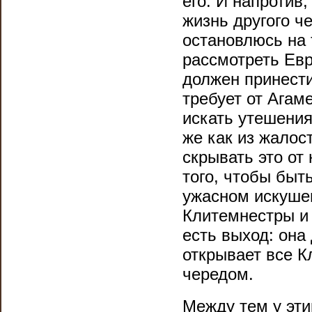
его. И напротив,
жизнь другого ч
остановлюсь на 
рассмотреть Ев
должен принести
требует от Агам
искать утешения 
же как из жало
скрывать это от 
того, чтобы быт
ужасном искуше
Клитемнестры и 
есть выход: она 
открывает все 
чередом.
Между тем у эти