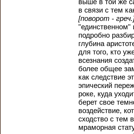
выше в той же с
в связи с тем к
[поворот - греч.
"единственном" 
подробно разбир
глубина аристот
для того, кто у
всезнания созда
более общее зам
как следствие эт
эпический переж
роке, куда уход
берет свое темн
воздействие, ко
сходство с тем 
мраморная стату