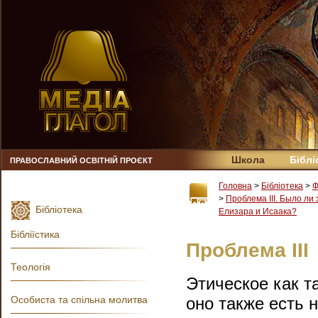
Школа
Біблі
ПРАВОСЛАВНИЙ ОСВІТНІЙ ПРОЄКТ
Головна
>
Бібліотека
>
Ф
>
Проблема III. Было ли
Бібліотека
Елизара и Исаака?
Бібліїстика
Проблема III
Теологія
Этическое как т
Особиста та спільна молитва
оно также есть 