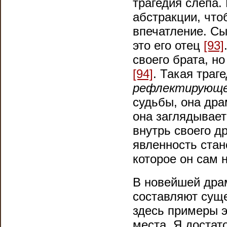
трагедия слепа.
абстракции, что
впечатление. Сы
это его отец
[93]
своего брата, н
[94]
. Такая тра
рефлектирующ
судьбы, она дра
она заглядывает
внутрь своего д
явленность стан
которое он сам 
В новейшей драм
составляют суще
здесь примеры э
места. Я достат