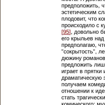
предположить, ч
эстетическим сл
плодовит, что ко
происходило с к
[
95
]
, довольно 
его крыльев над 
предполагаю, чт
"сокрытость", л
дюжину романов 
предложить лишь
играет в прятки
драматическую з
получаем комеди
отношении к иде
стать трагическ
комического: му