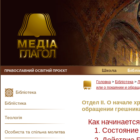
Школа
Біблі
ПРАВОСЛАВНИЙ ОСВІТНІЙ ПРОЄКТ
Головна
>
Бібліотека
>
Л
или о покаянии и обращ
Бібліотека
Отдел II. О начале 
Бібліїстика
обращении грешника
Теологія
Как начинается
1. Состояние
Особиста та спільна молитва