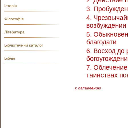
2. Действие 
Історія
3. Пробужден
4. Чрезвычай
Філософія
возбуждении 
Література
5. Обыкновен
благодати
Бібліотечний каталог
6. Восход до
богоугожден
Біблія
7. Облечение
таинствах по
к оглавлению